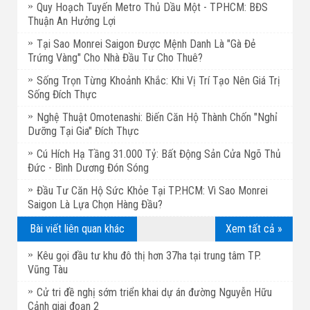
Quy Hoạch Tuyến Metro Thủ Dầu Một - TPHCM: BĐS
Thuận An Hưởng Lợi
Tại Sao Monrei Saigon Được Mệnh Danh Là "Gà Đẻ
Trứng Vàng" Cho Nhà Đầu Tư Cho Thuê?
Sống Trọn Từng Khoảnh Khắc: Khi Vị Trí Tạo Nên Giá Trị
Sống Đích Thực
Nghệ Thuật Omotenashi: Biến Căn Hộ Thành Chốn "Nghỉ
Dưỡng Tại Gia" Đích Thực
Cú Hích Hạ Tầng 31.000 Tỷ: Bất Động Sản Cửa Ngõ Thủ
Đức - Bình Dương Đón Sóng
Đầu Tư Căn Hộ Sức Khỏe Tại TP.HCM: Vì Sao Monrei
Saigon Là Lựa Chọn Hàng Đầu?
Bài viết liên quan khác
Xem tất cả »
Kêu gọi đầu tư khu đô thị hơn 37ha tại trung tâm TP.
Vũng Tàu
Cử tri đề nghị sớm triển khai dự án đường Nguyễn Hữu
Cảnh giai đoạn 2