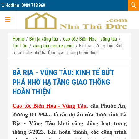
Hotline:
0909 718 969
Trang chủ
Home
/
Bà rịa vũng tàu
/
cao tốc Biên Hòa - vũng tàu
/
Tin Tức
/
vũng tàu centre point
/
Bà Rịa - Vũng Tàu: Kinh
tế bứt phá nhờ hạ tầng giao thông hoàn thiện
Dự án
BÀ RỊA - VŨNG TÀU: KINH TẾ BỨT
PHÁ NHỜ HẠ TẦNG GIAO THÔNG
HOÀN THIỆN
Marine City
Cao tốc Biên Hòa - Vũng Tàu
, cầu Phước An,
Đông Tăng Long
Nhà đất bán 01
đường ĐT 994... là các dự án vừa được tỉnh Bà
Rịa - Vũng Tàu khởi công đồng loạt trong
Căn hộ La Pura
Nhà đất bán 02
tháng 6/2023. Khi hoàn thành, các công trình