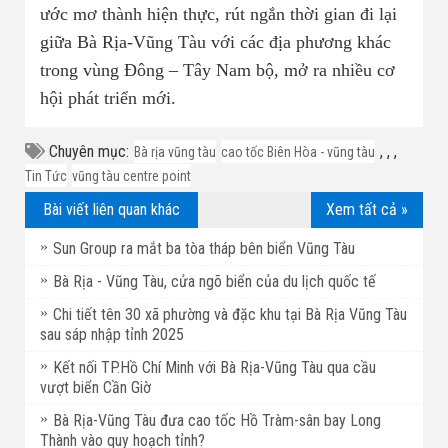
ước mơ thành hiện thực, rút ngắn thời gian đi lại
giữa Bà Rịa-Vũng Tàu với các địa phương khác
trong vùng Đông – Tây Nam bộ, mở ra nhiều cơ
hội phát triển mới.
Chuyên mục:
,
,
,
Bà rịa vũng tàu
cao tốc Biên Hòa - vũng tàu
Tin Tức
vũng tàu centre point
Bài viết liên quan khác
Xem tất cả »
Sun Group ra mắt ba tòa tháp bên biển Vũng Tàu
Bà Rịa - Vũng Tàu, cửa ngõ biển của du lịch quốc tế
Chi tiết tên 30 xã phường và đặc khu tại Bà Rịa Vũng Tàu
sau sáp nhập tỉnh 2025
Kết nối TP.Hồ Chí Minh với Bà Rịa-Vũng Tàu qua cầu
vượt biển Cần Giờ
Bà Rịa-Vũng Tàu đưa cao tốc Hồ Tràm-sân bay Long
Thành vào quy hoạch tỉnh?