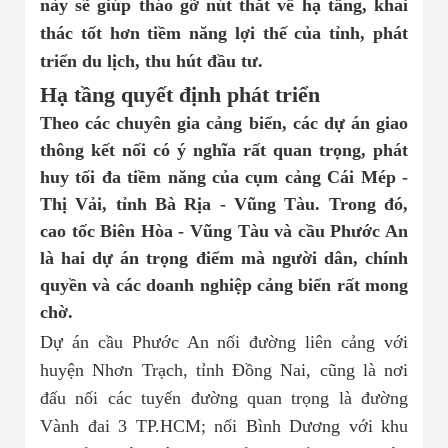
này sẽ giúp tháo gỡ nút thắt về hạ tầng, khai
Nhà đất bán 03
thác tốt hơn tiềm năng lợi thế của tỉnh, phát
triển du lịch, thu hút đầu tư.
Hạ tầng quyết định phát triển
Theo các chuyên gia cảng biển, các dự án giao
thông kết nối có ý nghĩa rất quan trọng, phát
huy tối đa tiềm năng của cụm cảng Cái Mép -
Thị Vải, tỉnh Bà Rịa - Vũng Tàu. Trong đó,
cao tốc Biên Hòa - Vũng Tàu và cầu Phước An
là hai dự án trọng điểm mà người dân, chính
quyền và các doanh nghiệp cảng biển rất mong
chờ.
Dự án cầu Phước An nối đường liên cảng với
huyện Nhơn Trạch, tỉnh Đồng Nai, cũng là nơi
đấu nối các tuyến đường quan trọng là đường
Vành đai 3 TP.HCM; nối Bình Dương với khu