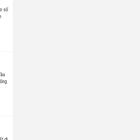
o số
h
đầu
hống
G
t di