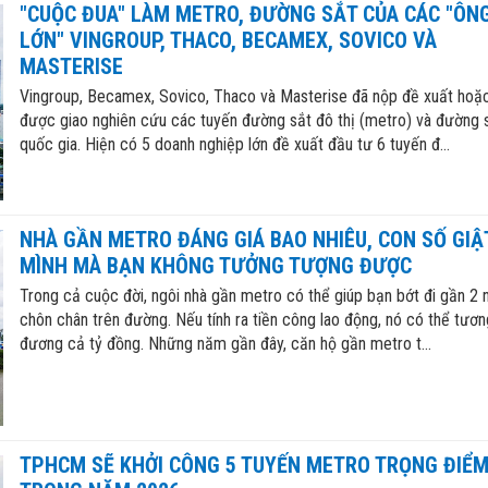
"CUỘC ĐUA" LÀM METRO, ĐƯỜNG SẮT CỦA CÁC "ÔN
LỚN" VINGROUP, THACO, BECAMEX, SOVICO VÀ
MASTERISE
Vingroup, Becamex, Sovico, Thaco và Masterise đã nộp đề xuất hoặ
được giao nghiên cứu các tuyến đường sắt đô thị (metro) và đường 
quốc gia. Hiện có 5 doanh nghiệp lớn đề xuất đầu tư 6 tuyến đ...
NHÀ GẦN METRO ĐÁNG GIÁ BAO NHIÊU, CON SỐ GIẬ
MÌNH MÀ BẠN KHÔNG TƯỞNG TƯỢNG ĐƯỢC
Trong cả cuộc đời, ngôi nhà gần metro có thể giúp bạn bớt đi gần 2
chôn chân trên đường. Nếu tính ra tiền công lao động, nó có thể tươn
đương cả tỷ đồng. Những năm gần đây, căn hộ gần metro t...
TPHCM SẼ KHỞI CÔNG 5 TUYẾN METRO TRỌNG ĐIỂ