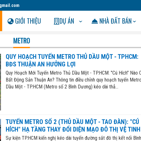
gmail.com
GIỚI THIỆU
DỰ ÁN
NHÀ ĐẤT BÁN
METRO
QUY HOẠCH TUYẾN METRO THỦ DẦU MỘT - TPHCM:
BĐS THUẬN AN HƯỞNG LỢI
Quy Hoạch Mới Tuyến Metro Thủ Dầu Một - TP.HCM: "Cú Hích" Nào 
Bất Động Sản Thuận An? Thông tin điều chỉnh quy hoạch tuyến Metr
Dầu Một - TP.HCM (Metro số 2 Bình Dương) kéo dài thẳ...
TUYẾN METRO SỐ 2 (THỦ DẦU MỘT - TAO ĐÀN): "CÚ
HÍCH" HẠ TẦNG THAY ĐỔI DIỆN MẠO ĐÔ THỊ VỆ TINH
Sự kiện TP.HCM kiến nghị kéo dài tuyến đường sắt đô thị kết nối Bìn