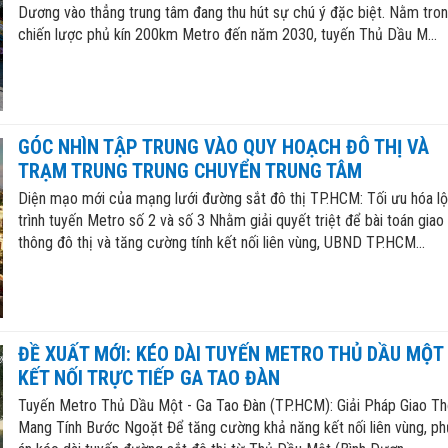
Dương vào thẳng trung tâm đang thu hút sự chú ý đặc biệt. Nằm tro
chiến lược phủ kín 200km Metro đến năm 2030, tuyến Thủ Dầu M...
GÓC NHÌN TẬP TRUNG VÀO QUY HOẠCH ĐÔ THỊ VÀ
TRẠM TRUNG TRUNG CHUYỂN TRUNG TÂM
Diện mạo mới của mạng lưới đường sắt đô thị TP.HCM: Tối ưu hóa lộ
trình tuyến Metro số 2 và số 3 Nhằm giải quyết triệt để bài toán giao
thông đô thị và tăng cường tính kết nối liên vùng, UBND TP.HCM...
ĐỀ XUẤT MỚI: KÉO DÀI TUYẾN METRO THỦ DẦU MỘT
KẾT NỐI TRỰC TIẾP GA TAO ĐÀN
Tuyến Metro Thủ Dầu Một - Ga Tao Đàn (TP.HCM): Giải Pháp Giao T
Mang Tính Bước Ngoặt Để tăng cường khả năng kết nối liên vùng, p