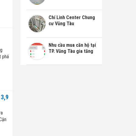
Chí Linh Center Chung
cư Vũng Tàu
Nhu cầu mua căn hộ tại
ng
TP. Vũng Tàu gia tăng
t phá
3,9
ửa
 Cận