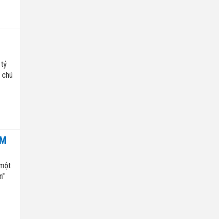
"
 tỷ
 chú
ẦM
 một
n"