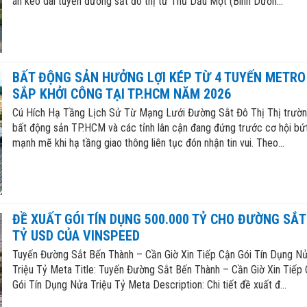
án kéo dài tuyến đường sắt đô thị từ Thủ Dầu Một (Bình Dươn...
BẤT ĐỘNG SẢN HƯỞNG LỢI KÉP TỪ 4 TUYẾN METRO
SẮP KHỞI CÔNG TẠI TP.HCM NĂM 2026
Cú Hích Hạ Tầng Lịch Sử Từ Mạng Lưới Đường Sắt Đô Thị Thị trườ
bất động sản TP.HCM và các tỉnh lân cận đang đứng trước cơ hội bứ
mạnh mẽ khi hạ tầng giao thông liên tục đón nhận tin vui. Theo...
ĐỀ XUẤT GÓI TÍN DỤNG 500.000 TỶ CHO ĐƯỜNG SẮT 
TỶ USD CỦA VINSPEED
Tuyến Đường Sắt Bến Thành – Cần Giờ Xin Tiếp Cận Gói Tín Dụng N
Triệu Tỷ Meta Title: Tuyến Đường Sắt Bến Thành – Cần Giờ Xin Tiếp
Gói Tín Dụng Nửa Triệu Tỷ Meta Description: Chi tiết đề xuất đ...