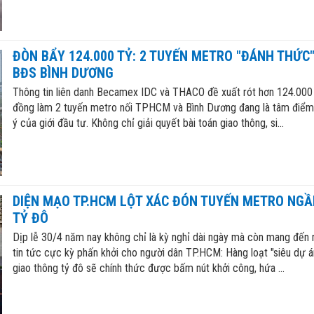
ĐÒN BẨY 124.000 TỶ: 2 TUYẾN METRO "ĐÁNH THỨC
BĐS BÌNH DƯƠNG
Thông tin liên danh Becamex IDC và THACO đề xuất rót hơn 124.000
đồng làm 2 tuyến metro nối TPHCM và Bình Dương đang là tâm điểm
ý của giới đầu tư. Không chỉ giải quyết bài toán giao thông, si...
DIỆN MẠO TP.HCM LỘT XÁC ĐÓN TUYẾN METRO NG
TỶ ĐÔ
Dịp lễ 30/4 năm nay không chỉ là kỳ nghỉ dài ngày mà còn mang đến
tin tức cực kỳ phấn khởi cho người dân TP.HCM: Hàng loạt "siêu dự á
giao thông tỷ đô sẽ chính thức được bấm nút khởi công, hứa ...