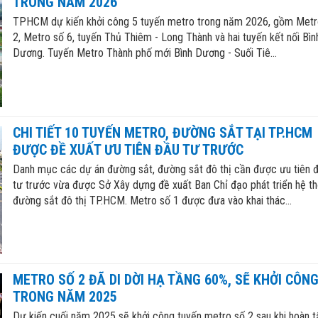
TRONG NĂM 2026
TPHCM dự kiến khởi công 5 tuyến metro trong năm 2026, gồm Metr
2, Metro số 6, tuyến Thủ Thiêm - Long Thành và hai tuyến kết nối Bìn
Dương. Tuyến Metro Thành phố mới Bình Dương - Suối Tiê...
CHI TIẾT 10 TUYẾN METRO, ĐƯỜNG SẮT TẠI TP.HCM
ĐƯỢC ĐỀ XUẤT ƯU TIÊN ĐẦU TƯ TRƯỚC
Danh mục các dự án đường sắt, đường sắt đô thị cần được ưu tiên 
tư trước vừa được Sở Xây dựng đề xuất Ban Chỉ đạo phát triển hệ t
đường sắt đô thị TP.HCM. Metro số 1 được đưa vào khai thác...
METRO SỐ 2 ĐÃ DI DỜI HẠ TẦNG 60%, SẼ KHỞI CÔN
TRONG NĂM 2025
Dự kiến cuối năm 2025 sẽ khởi công tuyến metro số 2 sau khi hoàn tấ