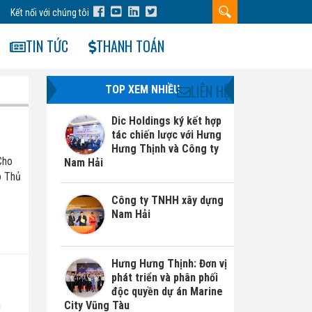
Kết nối với chúng tôi
TIN TỨC
THANH TOÁN
LIÊN HỆ
TOP XEM NHIỀU
Dic Holdings ký kết hợp
tác chiến lược với Hưng
Hưng Thịnh và Công ty
Cho
Nam Hải
o Thủ
Công ty TNHH xây dựng
Nam Hải
Hưng Hưng Thịnh: Đơn vị
phát triển và phân phối
độc quyền dự án Marine
City Vũng Tàu
h