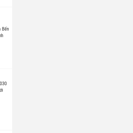
n Bến
nh
2030
ới