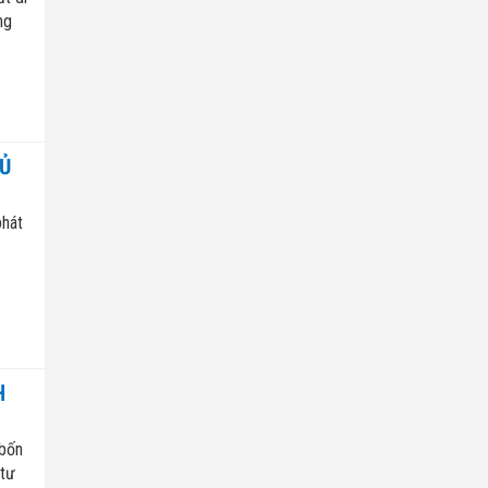
ng
HỦ
phát
H
 bốn
 tư