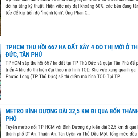
dời hạ tầng kỹ thuật. Hiện việc này đạt khoảng 60%, các bên đang tă
tốc để kịp tiến độ “mệnh lệnh”. Ông Phan C...
TPHCM THU HỒI 667 HA ĐẤT XÂY 4 ĐÔ THỊ MỚI Ở T
ĐỨC, TÂN PHÚ
TPHCM sắp thu hồi 667 ha đất tại TP Thủ Đức và quận Tân Phú để 
triển 4 khu đô thị hiện đại theo mô hình TOD. Khu vực xung quanh ga
Phước Long (TP Thủ Đức) sẽ thí điểm mô hình TOD Tại TP...
METRO BÌNH DƯƠNG DÀI 32,5 KM ĐI QUA BỐN THÀN
PHỐ
Tuyến metro nối TP HCM với Bình Dương dự kiến dài 32,5 km đi qua
thành phố Dĩ An, Thuận An, Tân Uyên và Thủ Dầu Một, tổng mức đầu