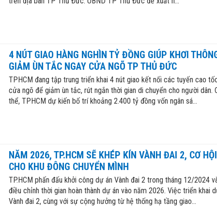
trên địa bàn TP Thủ Đức. UBND TP Thủ Đức đề xuất h...
4 NÚT GIAO HÀNG NGHÌN TỶ ĐỒNG GIÚP KHƠI THÔN
GIẢM ÙN TẮC NGAY CỬA NGÕ TP THỦ ĐỨC
TPHCM đang tập trung triển khai 4 nút giao kết nối các tuyến cao tố
cửa ngõ để giảm ùn tắc, rút ngắn thời gian di chuyển cho người dân. 
thể, TPHCM dự kiến bố trí khoảng 2.400 tỷ đồng vốn ngân sá...
NĂM 2026, TP.HCM SẼ KHÉP KÍN VÀNH ĐAI 2, CƠ HỘI
CHO KHU ĐÔNG CHUYỂN MÌNH
TP.HCM phấn đấu khởi công dự án Vành đai 2 trong tháng 12/2024 v
điều chỉnh thời gian hoàn thành dự án vào năm 2026. Việc triển khai d
Vành đai 2, cùng với sự cộng hưởng từ hệ thống hạ tầng giao...