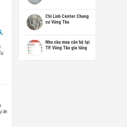
Chí Linh Center Chung
cư Vũng Tàu
G,
Nhu cầu mua căn hộ tại
c
TP. Vũng Tàu gia tăng
Cụ
à
ự án