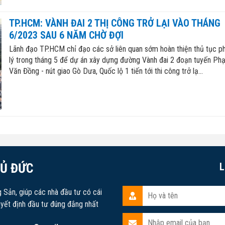
TP.HCM: VÀNH ĐAI 2 THỊ CÔNG TRỞ LẠI VÀO THÁNG
6/2023 SAU 6 NĂM CHỜ ĐỢI
Lãnh đạo TP.HCM chỉ đạo các sở liên quan sớm hoàn thiện thủ tục p
lý trong tháng 5 để dự án xây dựng đường Vành đai 2 đoạn tuyến Ph
Văn Đồng - nút giao Gò Dưa, Quốc lộ 1 tiến tới thi công trở lạ...
HỦ ĐỨC
L
g Sản, giúp các nhà đầu tư có cái
uyết định đầu tư đúng đắng nhất