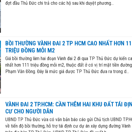
đợt đầu Thủ Đức chi trả cho các hộ sau khi duyệt phương...
BỒI THƯỜNG VÀNH ĐAI 2 TP HCM CAO NHẤT HƠN 11
TRIỆU ĐỒNG MỖI M2
Giá bồi thường làm hai đoạn Vành đai 2 đi qua TP Thủ Đức dự kiến c
nhất hơn 111 triệu đồng mỗi m2, thuộc đất ở có vị trí mặt tiền đường
Phạm Văn Đồng. Đây là mức giá được TP Thủ Đức đưa ra trong d...
VÀNH ĐAI 2 TP.HCM: CẦN THÊM HAI KHU ĐẤT TÁI ĐỊ
CƯ CHO NGƯỜI DÂN
UBND TP Thủ Đức vừa có văn bản báo cáo gửi Chủ tịch UBND TP.
về tiến độ bồi thường, hỗ trợ tái định cư dự án xây dựng đường Vành 