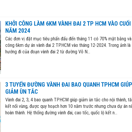
KHỞI CÔNG LÀM 6KM VÀNH ĐAI 2 TP HCM VÀO CUỐI
NĂM 2024
Các đơn vị đặt mục tiêu phấn đấu đến tháng 11 có 70% mặt bằng và 
công 6km dự án vành đai 2 TP.HCM vào tháng 12-2024. Trong ảnh là
hướng đi của đoạn vành đai 2 từ đường Võ N...
3 TUYẾN ĐƯỜNG VÀNH ĐAI BAO QUANH TPHCM GIÚ
GIẢM ÙN TẮC
Vành đai 2, 3, 4 bao quanh TPHCM giúp giảm ùn tắc cho nội thành, t
kết nối vùng, được quy hoạch hơn 10 năm trước nhưng chưa dự án n
hoàn thành. Hệ thống đường vành đai, cao tốc, quốc lộ kết n...