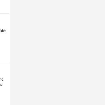
khởi
P
ăng
ào