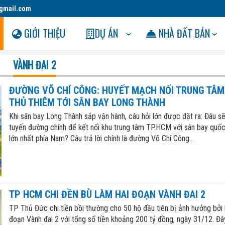
gmail.com
GIỚI THIỆU
DỰ ÁN
NHÀ ĐẤT BÁN
VÀNH ĐAI 2
ĐƯỜNG VÕ CHÍ CÔNG: HUYẾT MẠCH NỐI TRUNG TÂM
THỦ THIÊM TỚI SÂN BAY LONG THÀNH
Khi sân bay Long Thành sắp vận hành, câu hỏi lớn được đặt ra: Đâu sẽ
tuyến đường chính để kết nối khu trung tâm TP.HCM với sân bay quốc
lớn nhất phía Nam? Câu trả lời chính là đường Võ Chí Công...
TP HCM CHI ĐỀN BÙ LÀM HAI ĐOẠN VÀNH ĐAI 2
TP Thủ Đức chi tiền bồi thường cho 50 hộ đầu tiên bị ảnh hưởng bởi 
đoạn Vành đai 2 với tổng số tiền khoảng 200 tỷ đồng, ngày 31/12. Đây