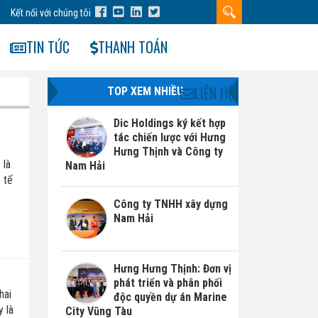
Kết nối với chúng tôi
TIN TỨC
THANH TOÁN
LIÊN HỆ
TOP XEM NHIỀU
Dic Holdings ký kết hợp
tác chiến lược với Hưng
Hưng Thịnh và Công ty
 là
Nam Hải
 tế
Công ty TNHH xây dựng
Nam Hải
Hưng Hưng Thịnh: Đơn vị
phát triển và phân phối
hai
độc quyền dự án Marine
 là
City Vũng Tàu