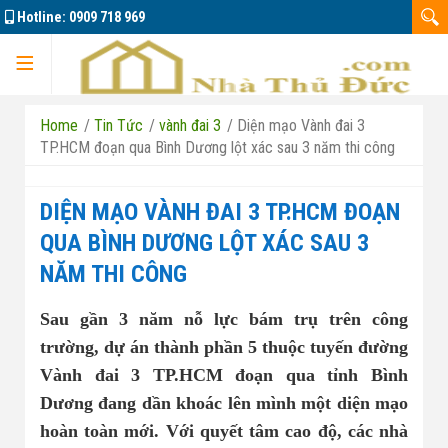
Hotline:
0909 718 969
Trang chủ
Home
/
Tin Tức
/
vành đai 3
/
Diện mạo Vành đai 3
TP.HCM đoạn qua Bình Dương lột xác sau 3 năm thi công
DIỆN MẠO VÀNH ĐAI 3 TP.HCM ĐOẠN
Dự án
QUA BÌNH DƯƠNG LỘT XÁC SAU 3
NĂM THI CÔNG
Marine City
Sau gần 3 năm nỗ lực bám trụ trên công
trường, dự án thành phần 5 thuộc tuyến đường
Đông Tăng Long
Nhà đất bán 01
Vành đai 3 TP.HCM đoạn qua tỉnh Bình
Dương đang dần khoác lên mình một diện mạo
Căn hộ La Pura
Nhà đất bán 02
hoàn toàn mới. Với quyết tâm cao độ, các nhà