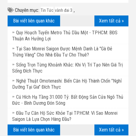
Chuyên mục:
,
Tin Tức
vành đai 3
Bài viết liên quan khác
Xem tất cả »
Quy Hoạch Tuyến Metro Thủ Dầu Một - TPHCM: BĐS
Thuận An Hưởng Lợi
Tại Sao Monrei Saigon Được Mệnh Danh Là "Gà Đẻ
Trứng Vàng" Cho Nhà Đầu Tư Cho Thuê?
Sống Trọn Từng Khoảnh Khắc: Khi Vị Trí Tạo Nên Giá Trị
Sống Đích Thực
Nghệ Thuật Omotenashi: Biến Căn Hộ Thành Chốn "Nghỉ
Dưỡng Tại Gia" Đích Thực
Cú Hích Hạ Tầng 31.000 Tỷ: Bất Động Sản Cửa Ngõ Thủ
Đức - Bình Dương Đón Sóng
Đầu Tư Căn Hộ Sức Khỏe Tại TP.HCM: Vì Sao Monrei
Saigon Là Lựa Chọn Hàng Đầu?
Bài viết liên quan khác
Xem tất cả »