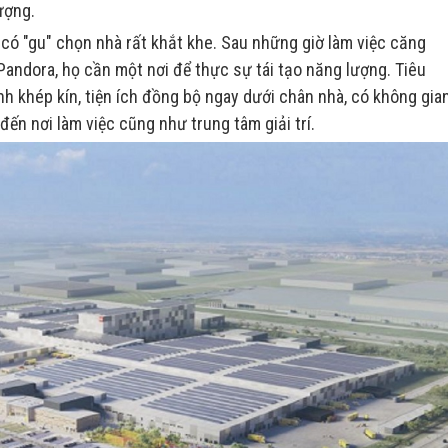
ượng.
 có "gu" chọn nhà rất khắt khe. Sau những giờ làm việc căng
andora, họ cần một nơi để thực sự tái tạo năng lượng. Tiêu
nh khép kín, tiện ích đồng bộ ngay dưới chân nhà, có không gia
đến nơi làm việc cũng như trung tâm giải trí.