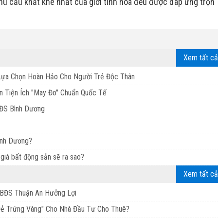
hu cầu khắt khe nhất của giới tinh hoa đều được đáp ứng trọn
Xem tất cả
: Lựa Chọn Hoàn Hảo Cho Người Trẻ Độc Thân
ền Tiện Ích "May Đo" Chuẩn Quốc Tế
BĐS Bình Dương
Bình Dương?
giá bất động sản sẽ ra sao?
Xem tất cả
BĐS Thuận An Hưởng Lợi
Đẻ Trứng Vàng" Cho Nhà Đầu Tư Cho Thuê?