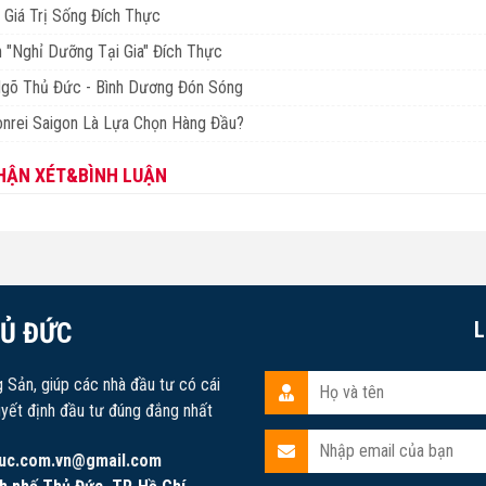
 Giá Trị Sống Đích Thực
 "Nghỉ Dưỡng Tại Gia" Đích Thực
Ngõ Thủ Đức - Bình Dương Đón Sóng
nrei Saigon Là Lựa Chọn Hàng Đầu?
HẬN XÉT&BÌNH LUẬN
HỦ ĐỨC
L
g Sản, giúp các nhà đầu tư có cái
uyết định đầu tư đúng đắng nhất
uc.com.vn@gmail.com