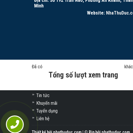
Địa chỉ: Số 192 Trần Não, Phường An Khánh, Thàn
Minh
Website:
NhaThuDuc.
Đã có
khác
Về công ty
Tổng số lượt xem trang
Giới thiệu
Dịch vụ
Tin tức
Khuyến mãi
Tuyển dụng
Liên hệ
Thiết kế bởi nhathuduc.com | © Rip bởi nhathuduc.com