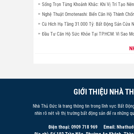
Sống Trọn Từng Khoảnh Khắc: Khi Vị Trí Tạo Nên
Nghệ Thuật Omotenashi: Biến Căn Hộ Thành Chốn
Cú Hích Hạ Tầng 31.000 Tỷ: Bất Động Sản Cửa 
Đầu Tư Căn Hộ Sức Khỏe Tại TP.HCM: Vì Sao Mo
N
GIỚI THIỆU NHÀ T
Nhà Thủ Đức là trang thông tin trong lĩnh vực Bất Độn
nhìn rõ nét về thị trường bất động sản để ra những q
Điện thoại:
0909 718 969
Email:
Nhathud