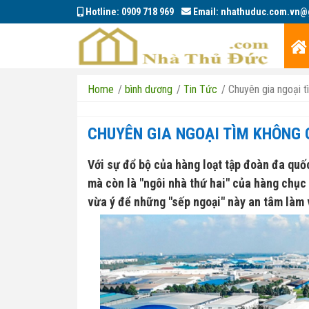
Hotline:
0909 718 969
Email:
nhathuduc.com.vn@
Home
/
bình dương
/
Tin Tức
/
Chuyên gia ngoại t
CHUYÊN GIA NGOẠI TÌM KHÔNG 
Với sự đổ bộ của hàng loạt tập đoàn đa quố
mà còn là "ngôi nhà thứ hai" của hàng chục
vừa ý để những "sếp ngoại" này an tâm làm 