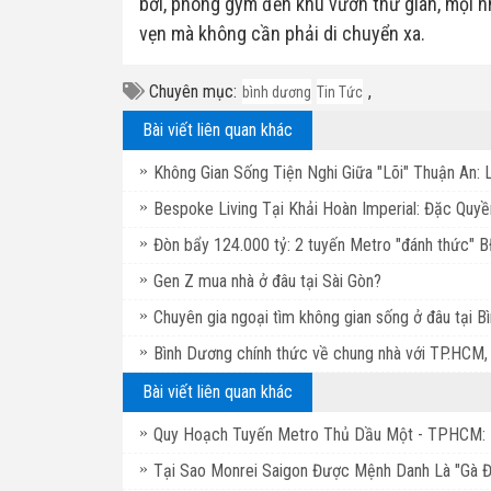
bơi, phòng gym đến khu vườn thư giãn, mọi n
vẹn mà không cần phải di chuyển xa.
Chuyên mục:
,
bình dương
Tin Tức
Bài viết liên quan khác
Không Gian Sống Tiện Nghi Giữa "Lõi" Thuận An
Bespoke Living Tại Khải Hoàn Imperial: Đặc Quy
Đòn bẩy 124.000 tỷ: 2 tuyến Metro "đánh thức" 
Gen Z mua nhà ở đâu tại Sài Gòn?
Chuyên gia ngoại tìm không gian sống ở đâu tại 
Bình Dương chính thức về chung nhà với TP.HCM, 
Bài viết liên quan khác
Quy Hoạch Tuyến Metro Thủ Dầu Một - TPHCM: 
Tại Sao Monrei Saigon Được Mệnh Danh Là "Gà 