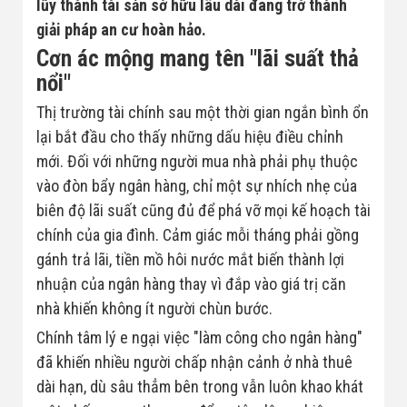
lũy thành tài sản sở hữu lâu dài đang trở thành
Nhà đất bán 03
giải pháp an cư hoàn hảo.
Cơn ác mộng mang tên "lãi suất thả
nổi"
Thị trường tài chính sau một thời gian ngắn bình ổn
lại bắt đầu cho thấy những dấu hiệu điều chỉnh
mới. Đối với những người mua nhà phải phụ thuộc
vào đòn bẩy ngân hàng, chỉ một sự nhích nhẹ của
biên độ lãi suất cũng đủ để phá vỡ mọi kế hoạch tài
chính của gia đình. Cảm giác mỗi tháng phải gồng
gánh trả lãi, tiền mồ hôi nước mắt biến thành lợi
nhuận của ngân hàng thay vì đắp vào giá trị căn
nhà khiến không ít người chùn bước.
Chính tâm lý e ngại việc "làm công cho ngân hàng"
đã khiến nhiều người chấp nhận cảnh ở nhà thuê
dài hạn, dù sâu thẳm bên trong vẫn luôn khao khát