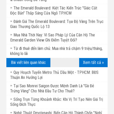
The Emerald Boulevard: Kiệt Tác Kiến Trúc "Giác Cắt
Độc Bản" Thắp Sáng Cửa Ngõ TP.HCM
Đánh Giá The Emerald Boulevard: Tọa Độ Vàng Trên Trục
Giao Thương Quốc Lộ 13
Mua Nhà Thời Nay: Vì Sao Pháp Lý Của Căn Hộ The
Emerald Garden View Ghi Điểm Tuyệt Đối?
Từ đi thuê đến làm chủ: Mua nhà trả chậm 9 triệu/tháng,
không lo lãi
Bài viết liên quan khác
Xem tất cả »
Quy Hoạch Tuyến Metro Thủ Dầu Một - TPHCM: BĐS
Thuận An Hưởng Lợi
Tại Sao Monrei Saigon Được Mệnh Danh Là "Gà Đẻ
Trứng Vàng" Cho Nhà Đầu Tư Cho Thuê?
Sống Trọn Từng Khoảnh Khắc: Khi Vị Trí Tạo Nên Giá Trị
Sống Đích Thực
Nghệ Thuật Omotenashi: Biến Căn Hộ Thành Chốn "Nghỉ