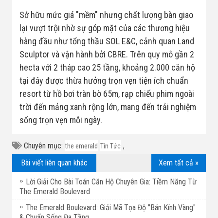
Sở hữu mức giá "mềm" nhưng chất lượng bàn giao
lại vượt trội nhờ sự góp mặt của các thương hiệu
hàng đầu như tổng thầu SOL E&C, cảnh quan Land
Sculptor và vận hành bởi CBRE. Trên quy mô gần 2
hecta với 2 tháp cao 25 tầng, khoảng 2.000 căn hộ
tại đây được thừa hưởng trọn vẹn tiện ích chuẩn
resort từ hồ bơi tràn bờ 65m, rạp chiếu phim ngoài
trời đến mảng xanh rộng lớn, mang đến trải nghiệm
sống trọn vẹn mỗi ngày.
Chuyên mục:
,
the emerald
Tin Tức
Bài viết liên quan khác
Xem tất cả »
Lời Giải Cho Bài Toán Căn Hộ Chuyên Gia: Tiềm Năng Từ
The Emerald Boulevard
The Emerald Boulevard: Giải Mã Tọa Độ "Bán Kính Vàng"
& Chuẩn Sống Đa Tầng