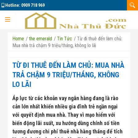
Hotline:
0909 718 969
Trang chủ
Home
/
the emerald
/
Tin Tức
/
Từ đi thuê đến làm chủ:
Mua nhà trả chậm 9 triệu/tháng, không lo lãi
TỪ ĐI THUÊ ĐẾN LÀM CHỦ: MUA NHÀ
Dự án
TRẢ CHẬM 9 TRIỆU/THÁNG, KHÔNG
LO LÃI
Marine City
Áp lực từ các khoản vay ngân hàng đang là rào
cản lớn nhất khiến nhiều gia đình trẻ ngần ngại
Đông Tăng Long
Nhà đất bán 01
với quyết định mua nhà. Thay vì mạo hiểm với
biến động lãi suất, xu hướng dùng chính số tiền
Căn hộ La Pura
Nhà đất bán 02
tương đương chi phí thuê nhà hàng tháng để tích