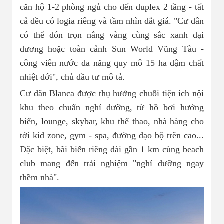
căn hộ 1-2 phòng ngủ cho đến duplex 2 tầng - tất
cả đều có logia riêng và tầm nhìn đắt giá. "Cư dân
có thể đón trọn nắng vàng cùng sắc xanh đại
dương hoặc toàn cảnh Sun World Vũng Tàu -
công viên nước đa năng quy mô 15 ha đậm chất
nhiệt đới", chủ đầu tư mô tả.
Cư dân Blanca được thụ hưởng chuỗi tiện ích nội
khu theo chuẩn nghỉ dưỡng, từ hồ bơi hướng
biển, lounge, skybar, khu thể thao, nhà hàng cho
tới kid zone, gym - spa, đường dạo bộ trên cao...
Đặc biệt, bãi biển riêng dài gần 1 km cùng beach
club mang đến trải nghiệm "nghỉ dưỡng ngay
thềm nhà".