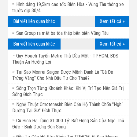
Hình dáng 19,5km cao tốc Biên Hòa - Vũng Tàu thông xe
trước dịp 30/4
Bài viết liên quan khác
Xem tất cả »
Sun Group ra mắt ba tòa tháp bên biển Vũng Tàu
Bài viết liên quan khác
Xem tất cả »
Quy Hoạch Tuyến Metro Thủ Dầu Một - TPHCM: BĐS
Thuận An Hưởng Lợi
Tại Sao Monrei Saigon Được Mệnh Danh Là "Gà Đẻ
Trứng Vàng" Cho Nhà Đầu Tư Cho Thuê?
Sống Trọn Từng Khoảnh Khắc: Khi Vị Trí Tạo Nên Giá Trị
Sống Đích Thực
Nghệ Thuật Omotenashi: Biến Căn Hộ Thành Chốn "Nghỉ
Dưỡng Tại Gia" Đích Thực
Cú Hích Hạ Tầng 31.000 Tỷ: Bất Động Sản Cửa Ngõ Thủ
Đức - Bình Dương Đón Sóng
Đầu Tư Căn Hộ Sức Khỏe Tại TP.HCM: Vì Sao Monrei