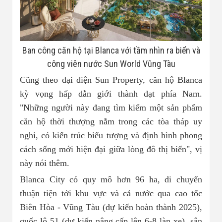
Ban công căn hộ tại Blanca với tầm nhìn ra biển và
công viên nước Sun World Vũng Tàu
Cũng theo đại diện Sun Property, căn hộ Blanca
kỳ vọng hấp dẫn giới thành đạt phía Nam.
"Những người này đang tìm kiếm một sản phẩm
căn hộ thời thượng nằm trong các tòa tháp uy
nghi, có kiến trúc biểu tượng và định hình phong
cách sống mới hiện đại giữa lòng đô thị biển", vị
này nói thêm.
Blanca City có quy mô hơn 96 ha, di chuyển
thuận tiện tới khu vực và cả nước qua cao tốc
Biên Hòa - Vũng Tàu (dự kiến hoàn thành 2025),
quốc lộ 51 (dự kiến nâng cấp lên 6-8 làn xe), sân