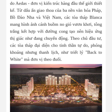
Nhà đất bán 03
do Aedas - đơn vị kiến trúc hàng đầu thế giới thiết
kế. Từ dấu ấn giao thoa của ba nền văn hóa Pháp,
Bồ Đào Nha và Việt Nam, các tòa tháp Blanca
mang hình ảnh cánh buồm no gió vươn khơi, tông
trắng kết hợp với đường cong tạo nên hiệu ứng
thị giác như đang chuyển động. Theo chủ đầu tư,
các tòa tháp đại diện cho tinh thần tự do, phóng
khoáng nhưng thanh lịch, như triết lý "Back to
White" mà đơn vị theo đuổi.