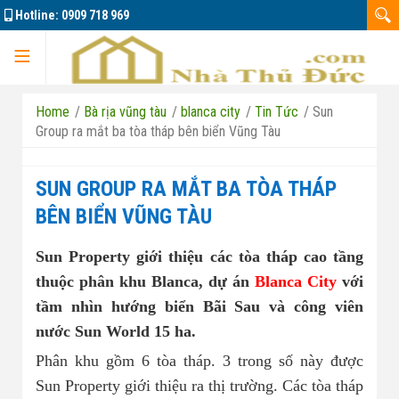
Hotline:
0909 718 969
Trang chủ
Home
/
Bà rịa vũng tàu
/
blanca city
/
Tin Tức
/
Sun
Group ra mắt ba tòa tháp bên biển Vũng Tàu
SUN GROUP RA MẮT BA TÒA THÁP
Dự án
BÊN BIỂN VŨNG TÀU
Sun Property giới thiệu các tòa tháp cao tầng
Marine City
thuộc phân khu Blanca, dự án
Blanca City
với
tầm nhìn hướng biển Bãi Sau và công viên
Đông Tăng Long
Nhà đất bán 01
nước Sun World 15 ha.
Căn hộ La Pura
Phân khu gồm 6 tòa tháp. 3 trong số này được
Nhà đất bán 02
Sun Property giới thiệu ra thị trường. Các tòa tháp