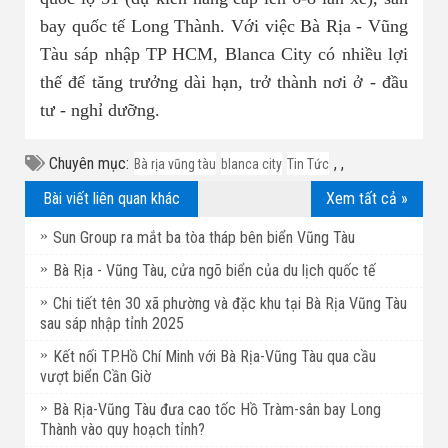
bay quốc tế Long Thành. Với việc Bà Rịa - Vũng
Tàu sáp nhập TP HCM, Blanca City có nhiều lợi
thế để tăng trưởng dài hạn, trở thành nơi ở - đầu
tư - nghỉ dưỡng.
Chuyên mục:
,
,
Bà rịa vũng tàu
blanca city
Tin Tức
Bài viết liên quan khác
Xem tất cả »
Sun Group ra mắt ba tòa tháp bên biển Vũng Tàu
Bà Rịa - Vũng Tàu, cửa ngõ biển của du lịch quốc tế
Chi tiết tên 30 xã phường và đặc khu tại Bà Rịa Vũng Tàu
sau sáp nhập tỉnh 2025
Kết nối TP.Hồ Chí Minh với Bà Rịa-Vũng Tàu qua cầu
vượt biển Cần Giờ
Bà Rịa-Vũng Tàu đưa cao tốc Hồ Tràm-sân bay Long
Thành vào quy hoạch tỉnh?