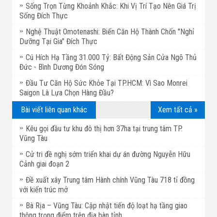
Sống Trọn Từng Khoảnh Khắc: Khi Vị Trí Tạo Nên Giá Trị
Sống Đích Thực
Nghệ Thuật Omotenashi: Biến Căn Hộ Thành Chốn "Nghỉ
Dưỡng Tại Gia" Đích Thực
Cú Hích Hạ Tầng 31.000 Tỷ: Bất Động Sản Cửa Ngõ Thủ
Đức - Bình Dương Đón Sóng
Đầu Tư Căn Hộ Sức Khỏe Tại TP.HCM: Vì Sao Monrei
Saigon Là Lựa Chọn Hàng Đầu?
Bài viết liên quan khác
Xem tất cả »
Kêu gọi đầu tư khu đô thị hơn 37ha tại trung tâm TP.
Vũng Tàu
Cử tri đề nghị sớm triển khai dự án đường Nguyễn Hữu
Cảnh giai đoạn 2
Đề xuất xây Trung tâm Hành chính Vũng Tàu 718 tỉ đồng
với kiến trúc mở
Bà Rịa – Vũng Tàu: Cập nhật tiến độ loạt hạ tầng giao
thông trọng điểm trên địa bàn tỉnh