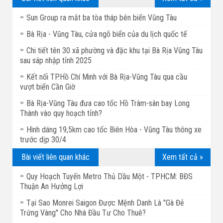
Sun Group ra mắt ba tòa tháp bên biển Vũng Tàu
Bà Rịa - Vũng Tàu, cửa ngõ biển của du lịch quốc tế
Chi tiết tên 30 xã phường và đặc khu tại Bà Rịa Vũng Tàu
sau sáp nhập tỉnh 2025
Kết nối TP.Hồ Chí Minh với Bà Rịa-Vũng Tàu qua cầu
vượt biển Cần Giờ
Bà Rịa-Vũng Tàu đưa cao tốc Hồ Tràm-sân bay Long
Thành vào quy hoạch tỉnh?
Hình dáng 19,5km cao tốc Biên Hòa - Vũng Tàu thông xe
trước dịp 30/4
Bài viết liên quan khác
Xem tất cả »
Quy Hoạch Tuyến Metro Thủ Dầu Một - TPHCM: BĐS
Thuận An Hưởng Lợi
Tại Sao Monrei Saigon Được Mệnh Danh Là "Gà Đẻ
Trứng Vàng" Cho Nhà Đầu Tư Cho Thuê?