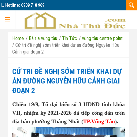
Hotline:
0909 718 969
Trang chủ
Home
/
Bà rịa vũng tàu
/
Tin Tức
/
vũng tàu centre point
/
Cử tri đề nghị sớm triển khai dự án đường Nguyễn Hữu
Cảnh giai đoạn 2
Dự án
CỬ TRI ĐỀ NGHỊ SỚM TRIỂN KHAI DỰ
ÁN ĐƯỜNG NGUYỄN HỮU CẢNH GIAI
ĐOẠN 2
Marine City
Chiều 19/9, Tổ đại biểu số 3 HĐND tỉnh khóa
Đông Tăng Long
Nhà đất bán 01
VII, nhiệm kỳ 2021-2026 đã tiếp công dân trên
địa bàn phường Thắng Nhất (
TP.Vũng Tàu
).
Căn hộ La Pura
Nhà đất bán 02