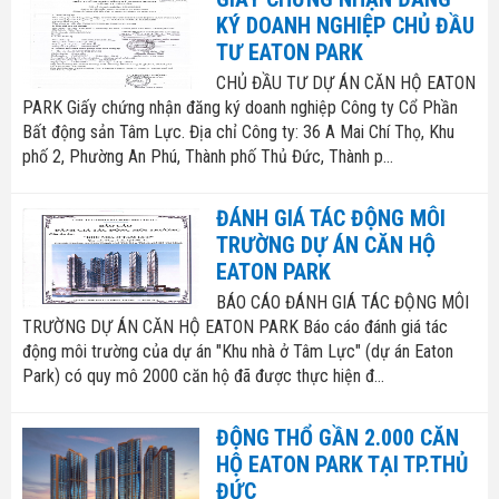
KÝ DOANH NGHIỆP CHỦ ĐẦU
TƯ EATON PARK
CHỦ ĐẦU TƯ DỰ ÁN CĂN HỘ EATON
PARK Giấy chứng nhận đăng ký doanh nghiệp Công ty Cổ Phần
Bất động sản Tâm Lực. Địa chỉ Công ty: 36 A Mai Chí Thọ, Khu
phố 2, Phường An Phú, Thành phố Thủ Đức, Thành p...
ĐÁNH GIÁ TÁC ĐỘNG MÔI
TRƯỜNG DỰ ÁN CĂN HỘ
EATON PARK
BÁO CÁO ĐÁNH GIÁ TÁC ĐỘNG MÔI
TRƯỜNG DỰ ÁN CĂN HỘ EATON PARK Báo cáo đánh giá tác
động môi trường của dự án "Khu nhà ở Tâm Lực" (dự án Eaton
Park) có quy mô 2000 căn hộ đã được thực hiện đ...
ĐỘNG THỔ GẦN 2.000 CĂN
HỘ EATON PARK TẠI TP.THỦ
ĐỨC