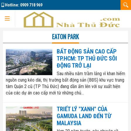
Hotline:
0909 718 969
Trang chủ
EATON PARK
BẤT ĐỘNG SẢN CAO CẤP
TP.HCM: TP THỦ ĐỨC SÔI
ĐỘNG TRỞ LẠI
Dự án
Sau nhiều năm trầm lắng vì khan hiếm
nguồn cung kéo dài, thị trường bất động sản (BĐS) khu vực trung
tâm Quận 2 cũ (TP Thủ Đức) đang dần ấm lên với sự xuất hiện
Marine City
của các dự án cao cấp mới từ những chủ...
Đông Tăng Long
Nhà đất bán 01
TRIẾT LÝ "XANH" CỦA
GAMUDA LAND ĐẾN TỪ
Căn hộ La Pura
Nhà đất bán 02
MALAYSIA