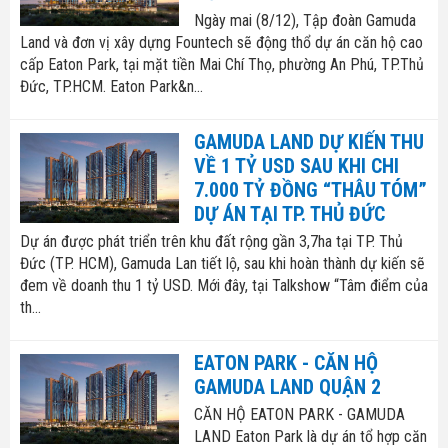
Ngày mai (8/12), Tập đoàn Gamuda
Land và đơn vị xây dựng Fountech sẽ động thổ dự án căn hộ cao
cấp Eaton Park, tại mặt tiền Mai Chí Thọ, phường An Phú, TP.Thủ
Đức, TP.HCM. Eaton Park&n...
GAMUDA LAND DỰ KIẾN THU
VỀ 1 TỶ USD SAU KHI CHI
7.000 TỶ ĐỒNG “THÂU TÓM”
DỰ ÁN TẠI TP. THỦ ĐỨC
Dự án được phát triển trên khu đất rộng gần 3,7ha tại TP. Thủ
Đức (TP. HCM), Gamuda Lan tiết lộ, sau khi hoàn thành dự kiến sẽ
đem về doanh thu 1 tỷ USD. Mới đây, tại Talkshow “Tâm điểm của
th...
EATON PARK - CĂN HỘ
GAMUDA LAND QUẬN 2
CĂN HỘ EATON PARK - GAMUDA
LAND Eaton Park là dự án tổ hợp căn