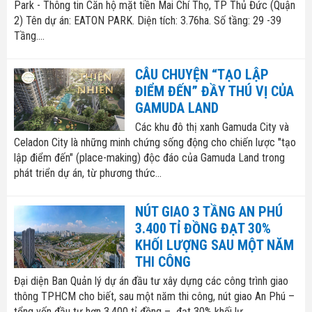
Park - Thông tin Căn hộ mặt tiền Mai Chí Thọ, TP Thủ Đức (Quận
2) Tên dự án: EATON PARK. Diện tích: 3.76ha. Số tầng: 29 -39
Tầng....
CÂU CHUYỆN “TẠO LẬP
ĐIỂM ĐẾN” ĐẦY THÚ VỊ CỦA
GAMUDA LAND
Các khu đô thị xanh Gamuda City và
Celadon City là những minh chứng sống động cho chiến lược "tạo
lập điểm đến" (place-making) độc đáo của Gamuda Land trong
phát triển dự án, từ phương thức...
NÚT GIAO 3 TẦNG AN PHÚ
3.400 TỈ ĐỒNG ĐẠT 30%
KHỐI LƯỢNG SAU MỘT NĂM
THI CÔNG
Đại diện Ban Quản lý dự án đầu tư xây dựng các công trình giao
thông TPHCM cho biết, sau một năm thi công, nút giao An Phú –
tổng vốn đầu tư hơn 3.400 tỉ đồng – đạt 30% khối lư...