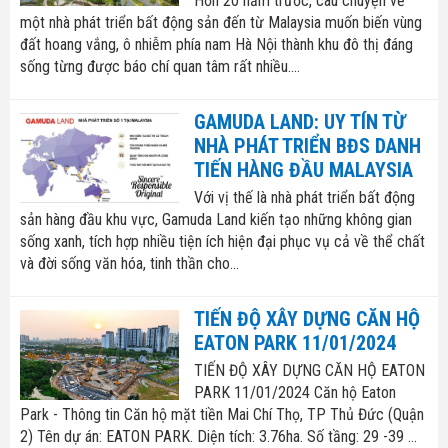
Hơn 20 năm trước, câu chuyện về
Nhà đất bán 03
một nhà phát triển bất động sản đến từ Malaysia muốn biến vùng
đất hoang vắng, ô nhiễm phía nam Hà Nội thành khu đô thị đáng
sống từng được báo chí quan tâm rất nhiều....
GAMUDA LAND: UY TÍN TỪ
NHÀ PHÁT TRIỂN BĐS DANH
TIẾN HÀNG ĐẦU MALAYSIA
Với vị thế là nhà phát triển bất động
sản hàng đầu khu vực, Gamuda Land kiến tạo những không gian
sống xanh, tích hợp nhiều tiện ích hiện đại phục vụ cả về thể chất
và đời sống văn hóa, tinh thần cho...
TIẾN ĐỘ XÂY DỰNG CĂN HỘ
EATON PARK 11/01/2024
TIẾN ĐỘ XÂY DỰNG CĂN HỘ EATON
PARK 11/01/2024 Căn hộ Eaton
Park - Thông tin Căn hộ mặt tiền Mai Chí Thọ, TP Thủ Đức (Quận
2) Tên dự án: EATON PARK. Diện tích: 3.76ha. Số tầng: 29 -39 ...