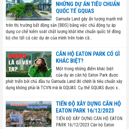
NHỮNG DỰ ÁN TIÊU CHUẨN
QUỐC TẾ GQUAS
Gamuda Land gây ấn tượng mạnh mẽ
trên thị trường bất động sản (BĐS) bằng việc chủ động tự áp
dụng cơ chế kiểm soát chất lượng khắt khe chuẩn quốc tế đồng
bộ cho tất cả các dự án của mình trên toàn cầ...
CĂN HỘ EATON PARK CÓ GÌ
KHÁC BIỆT?
Một trong những điểm khác biệt
của dự án căn hộ Eaton Park được
phát triển bởi chủ đầu tư Gamuda Land đó chính là tiêu chuẩn xây
dựng không phải là TCVN mà là GQUAS. Cụ thể GQUAS được x...
TIẾN ĐỘ XÂY DỰNG CĂN HỘ
EATON PARK 16/12/2023
TIẾN ĐỘ XÂY DỰNG CĂN HỘ EATON
PARK 16/12/2023 Căn hộ Eaton