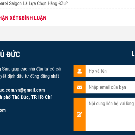
nrei Saigon Là Lựa Chọn Hàng Đầu?
HẬN XÉT&BÌNH LUẬN
HỦ ĐỨC
L
g Sản, giúp các nhà đầu tư có cái
uyết định đầu tư đúng đắng nhất
uc.com.vn@gmail.com
h phố Thủ Đức, TP. Hồ Chí
com