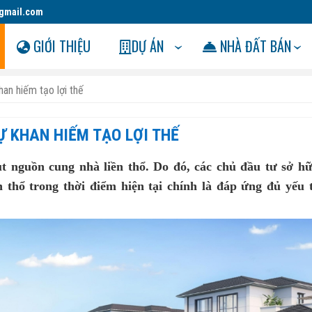
gmail.com
GIỚI THIỆU
DỰ ÁN
NHÀ ĐẤT BÁN
an hiếm tạo lợi thế
Ự KHAN HIẾM TẠO LỢI THẾ
t nguồn cung nhà liền thổ. Do đó, các chủ đầu tư sở h
 thổ trong thời điểm hiện tại chính là đáp ứng đủ yếu 