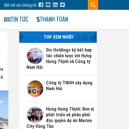
Kết nối với chúng tôi
TIN TỨC
THANH TOÁN
LIÊN HỆ
TOP XEM NHIỀU
Dic Holdings ký kết hợp
tác chiến lược với Hưng
Hưng Thịnh và Công ty
Nam Hải
ữu
tố
Công ty TNHH xây dựng
Nam Hải
Hưng Hưng Thịnh: Đơn vị
phát triển và phân phối
độc quyền dự án Marine
City Vũng Tàu