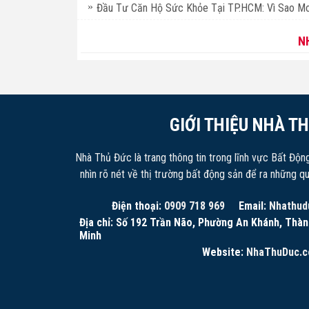
Đầu Tư Căn Hộ Sức Khỏe Tại TP.HCM: Vì Sao Mo
N
GIỚI THIỆU NHÀ T
Nhà Thủ Đức là trang thông tin trong lĩnh vực Bất Độn
nhìn rõ nét về thị trường bất động sản để ra những q
Điện thoại:
0909 718 969
Email:
Nhathud
Địa chỉ: Số 192 Trần Não, Phường An Khánh, Thàn
Minh
Website:
NhaThuDuc.