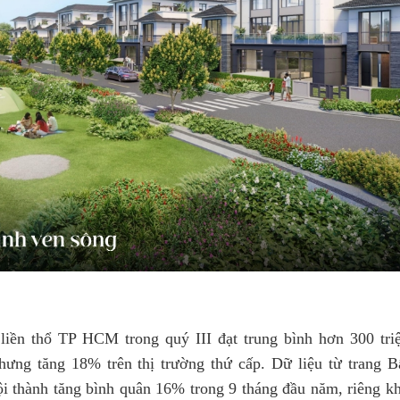
liền thổ TP HCM trong quý III đạt trung bình hơn 300 tri
ưng tăng 18% trên thị trường thứ cấp. Dữ liệu từ trang B
ội thành tăng bình quân 16% trong 9 tháng đầu năm, riêng k