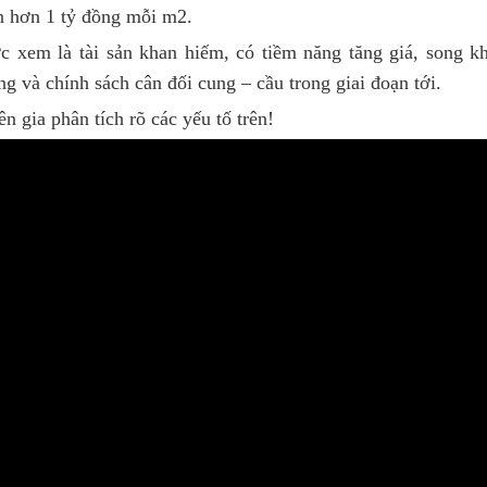
n hơn 1 tỷ đồng mỗi m2.
 xem là tài sản khan hiếm, có tiềm năng tăng giá, song k
ng và chính sách cân đối cung – cầu trong giai đoạn tới.
 gia phân tích rõ các yếu tố trên!