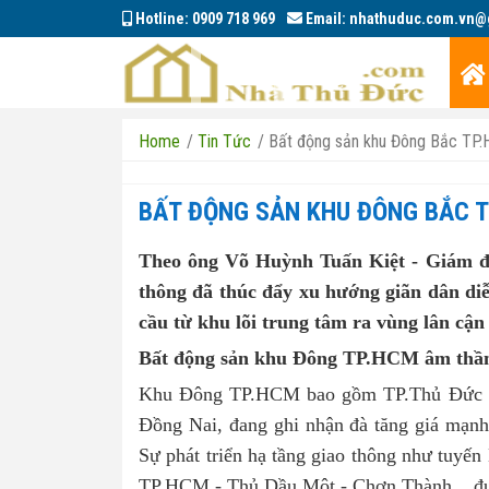
Hotline:
0909 718 969
Email:
nhathuduc.com.vn@
Home
/
Tin Tức
/
Bất động sản khu Đông Bắc TP.H
BẤT ĐỘNG SẢN KHU ĐÔNG BẮC TP
Theo ông Võ Huỳnh Tuấn Kiệt - Giám đố
thông đã thúc đẩy xu hướng giãn dân d
cầu từ khu lõi trung tâm ra vùng lân cận 
Bất động sản khu Đông TP.HCM âm thầm
Khu Đông TP.HCM bao gồm TP.Thủ Đức (c
Đồng Nai, đang ghi nhận đà tăng giá mạnh 
Sự phát triển hạ tầng giao thông như tuyến
TP.HCM - Thủ Dầu Một - Chơn Thành... đư