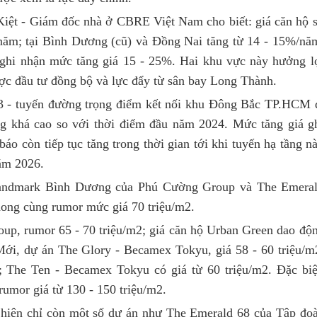
Kiệt - Giám đốc nhà ở CBRE Việt Nam cho biết: giá căn hộ 
năm; tại Bình Dương (cũ) và Đồng Nai tăng từ 14 - 15%/nă
 ghi nhận mức tăng giá 15 - 25%. Hai khu vực này hưởng l
được đầu tư đồng bộ và lực đẩy từ sân bay Long Thành.
13 - tuyến đường trọng điểm kết nối khu Đông Bắc TP.HCM 
ng khá cao so với thời điểm đầu năm 2024. Mức tăng giá g
báo còn tiếp tục tăng trong thời gian tới khi tuyến hạ tầng n
ăm 2026.
Landmark Bình Dương của Phú Cường Group và The Emera
ong cùng rumor mức giá 70 triệu/m2.
p, rumor 65 - 70 triệu/m2; giá căn hộ Urban Green dao độ
Mới, dự án The Glory - Becamex Tokyu, giá 58 - 60 triệu/m
2; The Ten - Becamex Tokyu có giá từ 60 triệu/m2. Đặc biệ
umor giá từ 130 - 150 triệu/m2.
 hiện chỉ còn một số dự án như The Emerald 68 của Tập đo