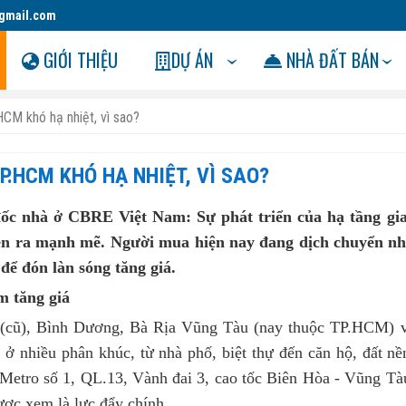
gmail.com
GIỚI THIỆU
DỰ ÁN
NHÀ ĐẤT BÁN
CM khó hạ nhiệt, vì sao?
.HCM KHÓ HẠ NHIỆT, VÌ SAO?
c nhà ở CBRE Việt Nam: Sự phát triển của hạ tầng gi
iễn ra mạnh mẽ. Người mua hiện nay đang dịch chuyển n
để đón làn sóng tăng giá.
 tăng giá
ũ), Bình Dương, Bà Rịa Vũng Tàu (nay thuộc TP.HCM) 
ở nhiều phân khúc, từ nhà phố, biệt thự đến căn hộ, đất nề
 Metro số 1, QL.13, Vành đai 3, cao tốc Biên Hòa - Vũng Tà
ợc xem là lực đẩy chính.