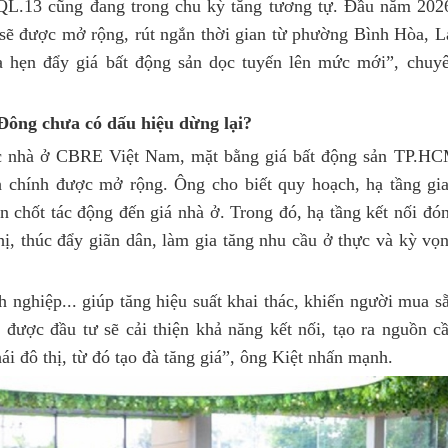
 QL.13 cũng đang trong chu kỳ tăng tương tự. Đầu năm 202
sẽ được mở rộng, rút ngắn thời gian từ phường Bình Hòa, L
 hẹn đẩy giá bất động sản dọc tuyến lên mức mới”, chuy
 Đông chưa có dấu hiệu dừng lại?
c nhà ở CBRE Việt Nam, mặt bằng giá bất động sản TP.H
nh chính được mở rộng. Ông cho biết quy hoạch, hạ tầng gi
en chốt tác động đến giá nhà ở. Trong đó, hạ tầng kết nối đó
thị, thúc đẩy giãn dân, làm gia tăng nhu cầu ở thực và kỳ vọ
h nghiệp... giúp tăng hiệu suất khai thác, khiến người mua s
được đầu tư sẽ cải thiện khả năng kết nối, tạo ra nguồn c
ái đô thị, từ đó tạo đà tăng giá”, ông Kiệt nhấn mạnh.