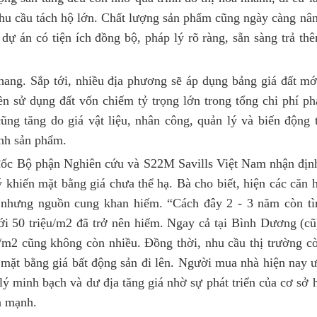
nhu cầu tách hộ lớn. Chất lượng sản phẩm cũng ngày càng nâ
dự án có tiện ích đồng bộ, pháp lý rõ ràng, sẵn sàng trả th
thang. Sắp tới, nhiều địa phương sẽ áp dụng bảng giá đất mớ
ền sử dụng đất vốn chiếm tỷ trọng lớn trong tổng chi phí ph
ũng tăng do giá vật liệu, nhân công, quản lý và biến động 
ành sản phẩm.
ốc Bộ phận Nghiên cứu và S22M Savills Việt Nam nhận địn
lý khiến mặt bằng giá chưa thể hạ. Bà cho biết, hiện các căn 
t nhưng nguồn cung khan hiếm. “Cách đây 2 - 3 năm còn t
i 50 triệu/m2 đã trở nên hiếm. Ngay cả tại Bình Dương (cũ
u/m2 cũng không còn nhiều. Đồng thời, nhu cầu thị trường c
 mặt bằng giá bất động sản đi lên. Người mua nhà hiện nay 
 lý minh bạch và dư địa tăng giá nhờ sự phát triển của cơ sở 
n mạnh.