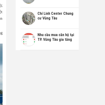
);
ệt
Chí Linh Center Chung
cư Vũng Tàu
òn
ng
Nhu cầu mua căn hộ tại
TP. Vũng Tàu gia tăng