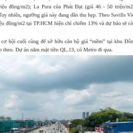
iệu đồng/m2); La Pura của Phát Đạt (giá 46 - 50 triệu/m2
 Tuy nhiên, ngưỡng giá này đang dần thu hẹp. Theo Savills Vi
iệu đồng/m2 tại TP.HCM hiện chỉ chiếm 13% và dự báo sẽ c
 cơ hội cuối cùng để sở hữu căn hộ giá “mềm” tại khu Đô
ếp theo. Dự án nằm mặt tiền QL.13, có Metro đi qua.