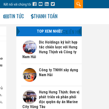
Kết nối với chúng tôi
TIN TỨC
THANH TOÁN
LIÊN HỆ
TOP XEM NHIỀU
Dic Holdings ký kết hợp
tác chiến lược với Hưng
Hưng Thịnh và Công ty
Nam Hải
ao
hu
Công ty TNHH xây dựng
Nam Hải
và
Hưng Hưng Thịnh: Đơn vị
n.
phát triển và phân phối
u,
độc quyền dự án Marine
City Vũng Tàu