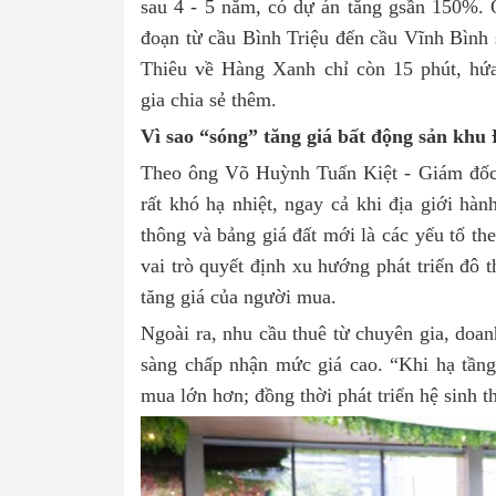
sau 4 - 5 năm, có dự án tăng gsần 150%.
đoạn từ cầu Bình Triệu đến cầu Vĩnh Bình 
Thiêu về Hàng Xanh chỉ còn 15 phút, hứa
gia chia sẻ thêm.
Vì sao “sóng” tăng giá bất động sản khu
Theo ông Võ Huỳnh Tuấn Kiệt - Giám đố
rất khó hạ nhiệt, ngay cả khi địa giới hà
thông và bảng giá đất mới là các yếu tố th
vai trò quyết định xu hướng phát triển đô 
tăng giá của người mua.
Ngoài ra, nhu cầu thuê từ chuyên gia, doan
sàng chấp nhận mức giá cao. “Khi hạ tầng 
mua lớn hơn; đồng thời phát triển hệ sinh th