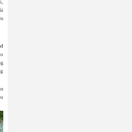
6,
ái
ên
CM
ao
ng
ng
ẵn
ầu