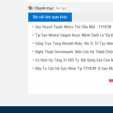
Chuyên mục:
Tin Tức
Bài viết liên quan khác
Quy Hoạch Tuyến Metro Thủ Dầu Một - TPHCM: 
Tại Sao Monrei Saigon Được Mệnh Danh Là "Gà 
Sống Trọn Từng Khoảnh Khắc: Khi Vị Trí Tạo Nên
Nghệ Thuật Omotenashi: Biến Căn Hộ Thành Chốn
Cú Hích Hạ Tầng 31.000 Tỷ: Bất Động Sản Cửa 
Đầu Tư Căn Hộ Sức Khỏe Tại TP.HCM: Vì Sao Mo
N