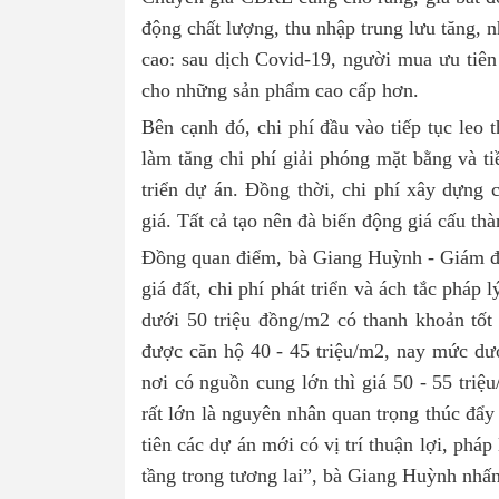
động chất lượng, thu nhập trung lưu tăng, 
cao: sau dịch Covid-19, người mua ưu tiên 
cho những sản phẩm cao cấp hơn.
Bên cạnh đó, chi phí đầu vào tiếp tục leo 
làm tăng chi phí giải phóng mặt bằng và ti
triển dự án. Đồng thời, chi phí xây dựng c
giá. Tất cả tạo nên đà biến động giá cấu th
Đồng quan điểm, bà Giang Huỳnh - Giám đ
giá đất, chi phí phát triển và ách tắc pháp 
dưới 50 triệu đồng/m2 có thanh khoản tố
được căn hộ 40 - 45 triệu/m2, nay mức dướ
nơi có nguồn cung lớn thì giá 50 - 55 triệ
rất lớn là nguyên nhân quan trọng thúc đẩy
tiên các dự án mới có vị trí thuận lợi, pháp
tầng trong tương lai”, bà Giang Huỳnh nhấ