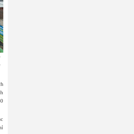
i
i
ch
ch
30
ục
hỉ