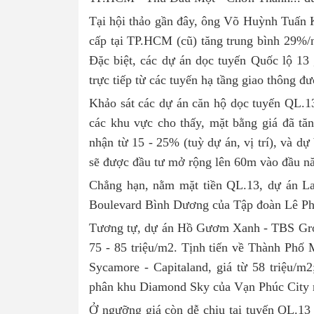
Tại hội thảo gần đây, ông Võ Huỳnh Tuấn 
cấp tại TP.HCM (cũ) tăng trung bình 29%/
Đặc biệt, các dự án dọc tuyến Quốc lộ 13
trực tiếp từ các tuyến hạ tầng giao thông 
Khảo sát các dự án căn hộ dọc tuyến QL.
các khu vực cho thấy, mặt bằng giá đã tă
nhận từ 15 - 25% (tuỳ dự án, vị trí), và dự 
sẽ được đầu tư mở rộng lên 60m vào đầu n
Chẳng hạn, nằm mặt tiền QL.13, dự án 
Boulevard Bình Dương của Tập đoàn Lê Ph
Tương tự, dự án Hồ Gươm Xanh - TBS Grou
75 - 85 triệu/m2. Tịnh tiến về Thành Phố 
Sycamore - Capitaland, giá từ 58 triệu/m
phân khu Diamond Sky của Vạn Phúc City r
Ở ngưỡng giá còn dễ chịu tại tuyến QL.13