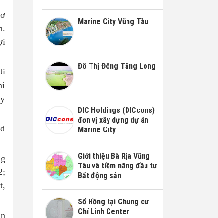
sơ
Marine City Vũng Tàu
m.
ợi
Đô Thị Đông Tăng Long
đi
hi
ày
DIC Holdings (DICcons)
đơn vị xây dựng dự án
ld
Marine City
Giới thiệu Bà Rịa Vũng
ng
Tàu và tiềm năng đầu tư
2;
Bất động sản
t,
Sổ Hồng tại Chung cư
Chí Linh Center
àn