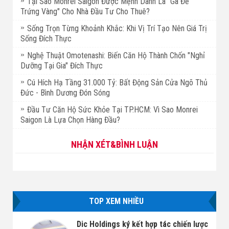
Tại Sao Monrei Saigon Được Mệnh Danh Là "Gà Đẻ
Trứng Vàng" Cho Nhà Đầu Tư Cho Thuê?
Sống Trọn Từng Khoảnh Khắc: Khi Vị Trí Tạo Nên Giá Trị
Sống Đích Thực
Nghệ Thuật Omotenashi: Biến Căn Hộ Thành Chốn "Nghỉ
Dưỡng Tại Gia" Đích Thực
Cú Hích Hạ Tầng 31.000 Tỷ: Bất Động Sản Cửa Ngõ Thủ
Đức - Bình Dương Đón Sóng
Đầu Tư Căn Hộ Sức Khỏe Tại TP.HCM: Vì Sao Monrei
Saigon Là Lựa Chọn Hàng Đầu?
NHẬN XÉT&BÌNH LUẬN
TOP XEM NHIỀU
Dic Holdings ký kết hợp tác chiến lược