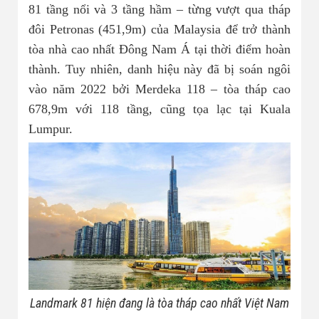
Nhà đất bán 03
81 tầng nổi và 3 tầng hầm – từng vượt qua tháp
đôi Petronas (451,9m) của Malaysia để trở thành
tòa nhà cao nhất Đông Nam Á tại thời điểm hoàn
thành. Tuy nhiên, danh hiệu này đã bị soán ngôi
vào năm 2022 bởi Merdeka 118 – tòa tháp cao
678,9m với 118 tầng, cũng tọa lạc tại Kuala
Lumpur.
Landmark 81 hiện đang là tòa tháp cao nhất Việt Nam