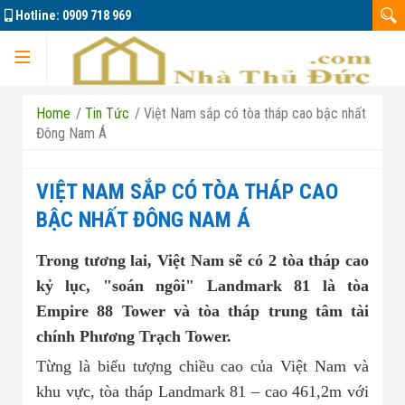
Hotline:
0909 718 969
Trang chủ
Home
/
Tin Tức
/
Việt Nam sắp có tòa tháp cao bậc nhất
Đông Nam Á
VIỆT NAM SẮP CÓ TÒA THÁP CAO
Dự án
BẬC NHẤT ĐÔNG NAM Á
Trong tương lai, Việt Nam sẽ có 2 tòa tháp cao
Marine City
kỷ lục, "soán ngôi" Landmark 81 là tòa
Empire 88 Tower và tòa tháp trung tâm tài
Đông Tăng Long
Nhà đất bán 01
chính Phương Trạch Tower.
Căn hộ La Pura
Từng là biểu tượng chiều cao của Việt Nam và
Nhà đất bán 02
khu vực, tòa tháp Landmark 81 – cao 461,2m với