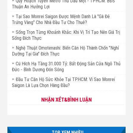
Quy Hoạch Tuyến Metro Thủ Dầu Một - TPHCM: BĐS
Thuận An Hưởng Lợi
Tại Sao Monrei Saigon Được Mệnh Danh Là "Gà Đẻ
Trứng Vàng" Cho Nhà Đầu Tư Cho Thuê?
Sống Trọn Từng Khoảnh Khắc: Khi Vị Trí Tạo Nên Giá Trị
Sống Đích Thực
Nghệ Thuật Omotenashi: Biến Căn Hộ Thành Chốn "Nghỉ
Dưỡng Tại Gia" Đích Thực
Cú Hích Hạ Tầng 31.000 Tỷ: Bất Động Sản Cửa Ngõ Thủ
Đức - Bình Dương Đón Sóng
Đầu Tư Căn Hộ Sức Khỏe Tại TP.HCM: Vì Sao Monrei
Saigon Là Lựa Chọn Hàng Đầu?
NHẬN XÉT&BÌNH LUẬN
TOP XEM NHIỀU