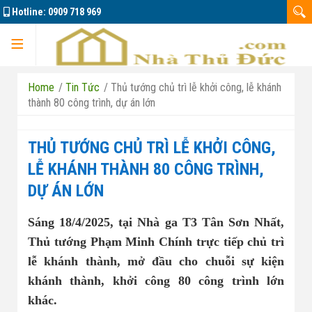
Hotline:
0909 718 969
Trang chủ
Home
/
Tin Tức
/
Thủ tướng chủ trì lễ khởi công, lễ khánh
thành 80 công trình, dự án lớn
THỦ TƯỚNG CHỦ TRÌ LỄ KHỞI CÔNG,
Dự án
LỄ KHÁNH THÀNH 80 CÔNG TRÌNH,
DỰ ÁN LỚN
Marine City
Sáng 18/4/2025, tại Nhà ga T3 Tân Sơn Nhất,
Thủ tướng Phạm Minh Chính trực tiếp chủ trì
Đông Tăng Long
Nhà đất bán 01
lễ khánh thành, mở đầu cho chuỗi sự kiện
khánh thành, khởi công 80 công trình lớn
Căn hộ La Pura
Nhà đất bán 02
khác.