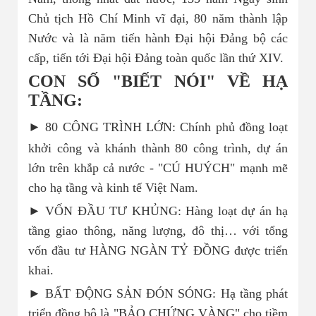
Chủ tịch Hồ Chí Minh vĩ đại, 80 năm thành lập
Nước và là năm tiến hành Đại hội Đảng bộ các
cấp, tiến tới Đại hội Đảng toàn quốc lần thứ XIV.
CON SỐ "BIẾT NÓI" VỀ HẠ
TẦNG:
► 80 CÔNG TRÌNH LỚN: Chính phủ đồng loạt
khởi công và khánh thành 80 công trình, dự án
lớn trên khắp cả nước - "CÚ HUÝCH" mạnh mẽ
cho hạ tầng và kinh tế Việt Nam.
► VỐN ĐẦU TƯ KHỦNG: Hàng loạt dự án hạ
tầng giao thông, năng lượng, đô thị… với tổng
vốn đầu tư HÀNG NGÀN TỶ ĐỒNG được triển
khai.
► BẤT ĐỘNG SẢN ĐÓN SÓNG: Hạ tầng phát
triển đồng bộ là "BẢO CHỨNG VÀNG" cho tiềm