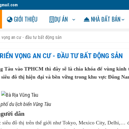
gmail.com
GIỚI THIỆU
DỰ ÁN
NHÀ ĐẤT BÁN
n vọng an cư - đầu tư bất động sản
TRIỂN VỌNG AN CƯ - ĐẦU TƯ BẤT ĐỘNG SẢN
g Tàu vào TPHCM thì đây sẽ là chìa khóa để vùng kinh 
 siêu đô thị hiện đại và bền vững trong khu vực Đông N
phố du lịch biển Vũng Tàu
người dân
siêu đô thị trên thế giới như Tokyo, Mexico City, Delhi,… 