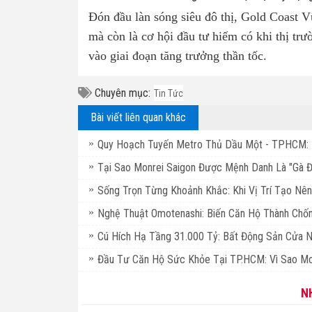
Đón đầu làn sóng siêu đô thị, Gold Coast V
mà còn là cơ hội đầu tư hiếm có khi thị t
vào giai đoạn tăng trưởng thần tốc.
Chuyên mục:
Tin Tức
Bài viết liên quan khác
Quy Hoạch Tuyến Metro Thủ Dầu Một - TPHCM: 
Tại Sao Monrei Saigon Được Mệnh Danh Là "Gà 
Sống Trọn Từng Khoảnh Khắc: Khi Vị Trí Tạo Nên
Nghệ Thuật Omotenashi: Biến Căn Hộ Thành Chốn
Cú Hích Hạ Tầng 31.000 Tỷ: Bất Động Sản Cửa 
Đầu Tư Căn Hộ Sức Khỏe Tại TP.HCM: Vì Sao Mo
N