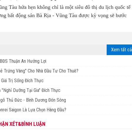
ũng Tàu hứa hẹn không chỉ là một siêu đô thị du lịch quốc tế
rường bất động sản Bà Rịa - Vũng Tàu được kỳ vọng sẽ bước
Xem tất cả
BĐS Thuận An Hưởng Lợi
Đẻ Trứng Vàng" Cho Nhà Đầu Tư Cho Thuê?
 Giá Trị Sống Đích Thực
 "Nghỉ Dưỡng Tại Gia" Đích Thực
Ngõ Thủ Đức - Bình Dương Đón Sóng
nrei Saigon Là Lựa Chọn Hàng Đầu?
HẬN XÉT&BÌNH LUẬN