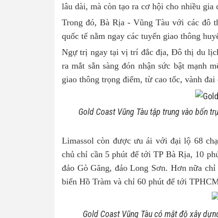
lâu dài, mà còn tạo ra cơ hội cho nhiều gia 
Trong đó, Bà Rịa - Vũng Tàu với các đô th
quốc tế nằm ngay các tuyến giao thông huyế
Ngự trị ngay tại vị trí đắc địa, Đô thị du lị
ra mắt sẵn sàng đón nhận sức bật mạnh mẽ 
giao thông trọng điểm, từ cao tốc, vành đai
Gold Coast Vũng Tàu tập trung vào bốn trụ 
Limassol còn được ưu ái với đại lộ 68 chạ
chủ chỉ cần 5 phút để tới TP Bà Rịa, 10 ph
đảo Gò Găng, đảo Long Sơn. Hơn nữa chỉ 4
biển Hồ Tràm và chỉ 60 phút để tới TPHCM
Gold Coast Vũng Tàu có mật độ xây dựng 3