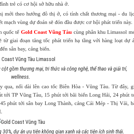
đình trẻ có cơ hội sở hữu nhà ở.
ị mới theo hướng đô thị ở, có tính chất thương mại - du lị
t mạch vùng dự đoán sẽ đón đầu được cơ hội phát triển này.
ch quốc tế
Gold Coast Vũng Tàu
cùng phân khu Limassol m
từ giai đoạn tăng tốc phát triển hạ tầng với hàng loạt dự 
 đến sân bay, cảng biển.
cột gồm thương mại, tri thức và công nghệ, thể thao và giải trí,
wellness.
y qua, nối dài lên cao tốc Biên Hòa - Vũng Tàu. Từ đây, g
út tới TP Vũng Tàu, 15 phút tới bãi biển Long Hải, 24 phút t
5 phút tới sân bay Long Thành, cảng Cái Mép - Thị Vải, b
.
0%, dự án ưu tiên không gian xanh và các tiện ích sinh thái.