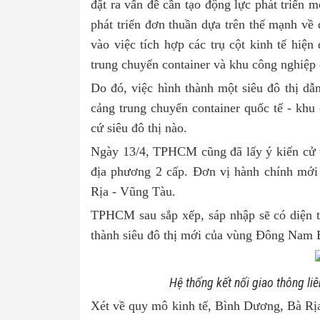
đặt ra vấn đề cần tạo động lực phát triển 
phát triển đơn thuần dựa trên thế mạnh về
vào việc tích hợp các trụ cột kinh tế hiện 
trung chuyển container và khu công nghiệp
Do đó, việc hình thành một siêu đô thị dẫn
cảng trung chuyển container quốc tế - khu 
cứ siêu đô thị nào.
Ngày 13/4, TPHCM cũng đã lấy ý kiến cử tr
địa phương 2 cấp. Đơn vị hành chính mớ
Rịa - Vũng Tàu.
TPHCM sau sắp xếp, sáp nhập sẽ có diện t
thành siêu đô thị mới của vùng Đông Nam 
Hệ thống kết nối giao thông l
Xét về quy mô kinh tế, Bình Dương, Bà R