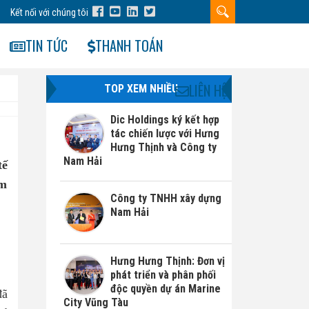
Kết nối với chúng tôi
TIN TỨC
THANH TOÁN
LIÊN HỆ
TOP XEM NHIỀU
Dic Holdings ký kết hợp
tác chiến lược với Hưng
Hưng Thịnh và Công ty
Nam Hải
tế
am
Công ty TNHH xây dựng
Nam Hải
Hưng Hưng Thịnh: Đơn vị
phát triển và phân phối
độc quyền dự án Marine
đã
City Vũng Tàu