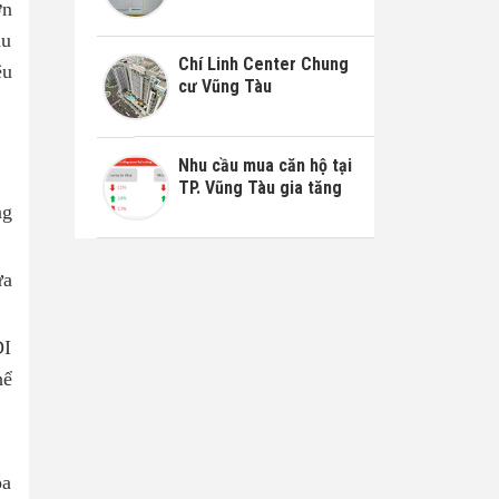
ớn
hu
Chí Linh Center Chung
ệu
cư Vũng Tàu
Nhu cầu mua căn hộ tại
TP. Vũng Tàu gia tăng
ng
ửa
DI
hể
óa