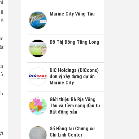
hỉ
ng
Marine City Vũng Tàu
ng
ic
Đô Thị Đông Tăng Long
ất
ền
DIC Holdings (DICcons)
Bà
đơn vị xây dựng dự án
Marine City
nh
Giới thiệu Bà Rịa Vũng
Tàu và tiềm năng đầu tư
Bất động sản
Sổ Hồng tại Chung cư
ợt
Chí Linh Center