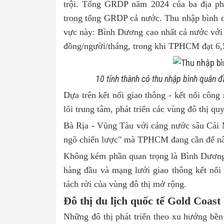
trội. Tổng GRDP năm 2024 của ba địa phư
trong tổng GRDP cả nước. Thu nhập bình 
vực này: Bình Dương cao nhất cả nước với 8
đồng/người/tháng, trong khi TPHCM đạt 6,5
10 tỉnh thành có thu nhập bình quân
Dựa trên kết nối giao thông - kết nối công 
lõi trung tâm, phát triển các vùng đô thị q
Bà Rịa - Vũng Tàu với cảng nước sâu Cái Mé
ngõ chiến lược" mà TPHCM đang cần để nân
Không kém phần quan trọng là Bình Dương 
hàng đầu và mạng lưới giao thông kết nố
tách rời của vùng đô thị mở rộng.
Đô thị du lịch quốc tế Gold Coas
Những đô thị phát triển theo xu hướng bền 