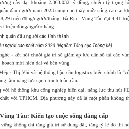
ơng này đạt khoảng 2.363.032 tỷ đồng, chiếm tỷ trọng l
quân đầu người năm 2023 cũng cho thấy mức sống cao tại k
,29 triệu đồng/người/tháng, Bà Rịa - Vũng Tàu đạt 4,41 tri
1 triệu đồng/người/tháng.
 đầu người cao nhất năm 2023 (Nguồn: Tổng cục Thống kê).
nghệ - kết nối chuỗi giá trị sẽ giảm áp lực dân số tại các vù
uy hoạch mới hiện đại và bền vững.
p - Thị Vải và hệ thống hậu cần logistics biển chính là "c
g tầm năng lực cạnh tranh toàn cầu.
với hệ thống khu công nghiệp hiện đại, năng lực thu hút F
i chặt với TPHCM. Địa phương này đã là một phần không t
t Vũng Tàu: Kiến tạo cuộc sống đẳng cấp
vững không chỉ tăng giá trị sử dụng đất, tăng tỷ lệ đô thị h