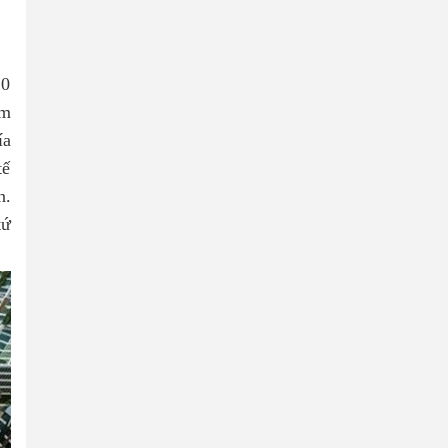
10
am
ía
tế
n.
tứ