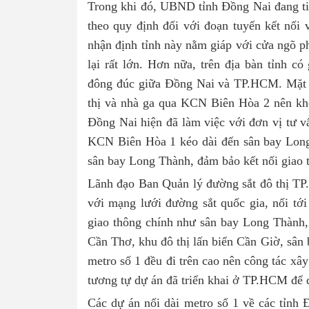
Trong khi đó, UBND tỉnh Đồng Nai đang tiế
theo quy định đối với đoạn tuyến kết nối
nhận định tỉnh này nằm giáp với cửa ngõ p
lại rất lớn. Hơn nữa, trên địa bàn tỉnh c
đông đúc giữa Đồng Nai và TP.HCM. Mặt k
thị và nhà ga qua KCN Biên Hòa 2 nên kh
Đồng Nai hiện đã làm việc với đơn vị tư v
KCN Biên Hòa 1 kéo dài đến sân bay Long
sân bay Long Thành, đảm bảo kết nối giao
Lãnh đạo Ban Quản lý đường sắt đô thị T
với mạng lưới đường sắt quốc gia, nối tới
giao thông chính như sân bay Long Thành
Cần Thơ, khu đô thị lấn biển Cần Giờ, sân 
metro số 1 đều đi trên cao nên công tác x
tương tự dự án đã triển khai ở TP.HCM để đ
Các dự án nối dài metro số 1 về các tỉnh 