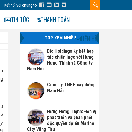
Kết nối với chúng tôi
TIN TỨC
THANH TOÁN
LIÊN HỆ
TOP XEM NHIỀU
Dic Holdings ký kết hợp
tác chiến lược với Hưng
Hưng Thịnh và Công ty
Nam Hải
ền
ng
Công ty TNHH xây dựng
Nam Hải
hủ
Hưng Hưng Thịnh: Đơn vị
ng
phát triển và phân phối
ây
độc quyền dự án Marine
City Vũng Tàu
ối