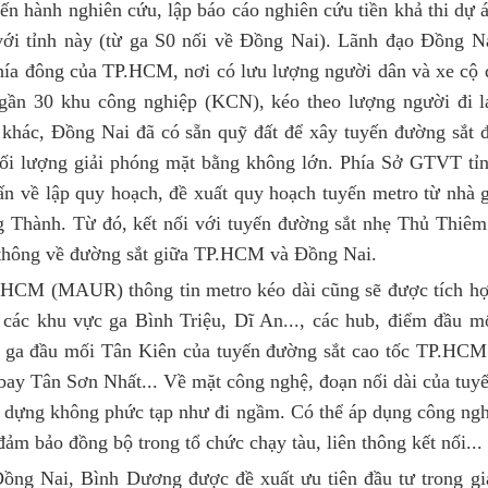
n hành nghiên cứu, lập báo cáo nghiên cứu tiền khả thi dự 
 với tỉnh này (từ ga S0 nối về Đồng Nai). Lãnh đạo Đồng N
hía đông của TP.HCM, nơi có lưu lượng người dân và xe cộ 
ó gần 30 khu công nghiệp (KCN), kéo theo lượng người đi l
hác, Đồng Nai đã có sẵn quỹ đất để xây tuyến đường sắt 
ối lượng giải phóng mặt bằng không lớn. Phía Sở GTVT tỉ
ấn về lập quy hoạch, đề xuất quy hoạch tuyến metro từ nhà 
 Thành. Từ đó, kết nối với tuyến đường sắt nhẹ Thủ Thiêm
 thông về đường sắt giữa TP.HCM và Đồng Nai.
P.HCM (MAUR) thông tin metro kéo dài cũng sẽ được tích h
 các khu vực ga Bình Triệu, Dĩ An..., các hub, điểm đầu m
, ga đầu mối Tân Kiên của tuyến đường sắt cao tốc TP.HCM
bay Tân Sơn Nhất... Về mặt công nghệ, đoạn nối dài của tuy
ây dựng không phức tạp như đi ngầm. Có thể áp dụng công ng
ảm bảo đồng bộ trong tổ chức chạy tàu, liên thông kết nối...
Đồng Nai, Bình Dương được đề xuất ưu tiên đầu tư trong gi