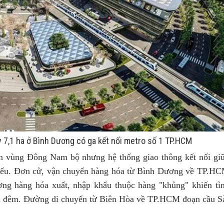
 7,1 ha ở Bình Dương có ga kết nối metro số 1 TP.HCM
àn vùng Đông Nam bộ nhưng hệ thống giao thông kết nối gi
 yếu. Đơn cử, vận chuyển hàng hóa từ Bình Dương về TP.H
g hàng hóa xuất, nhập khẩu thuộc hàng "khủng" khiến tì
lẫn đêm. Đường di chuyển từ Biên Hòa về TP.HCM đoạn cầu S