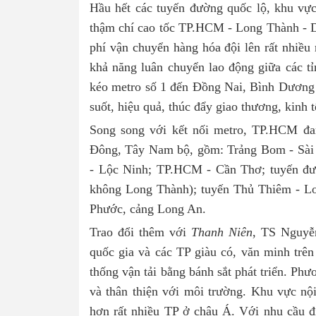
Hầu hết các tuyến đường quốc lộ, khu v
thậm chí cao tốc TP.HCM - Long Thành - Dầ
phí vận chuyển hàng hóa đội lên rất nhiều 
khả năng luân chuyển lao động giữa các t
kéo metro số 1 đến Đồng Nai, Bình Dương s
suốt, hiệu quả, thúc đẩy giao thương, kinh t
Song song với kết nối metro, TP.HCM đan
Đông, Tây Nam bộ, gồm: Trảng Bom - Sài
- Lộc Ninh; TP.HCM - Cần Thơ; tuyến đư
không Long Thành); tuyến Thủ Thiêm - Lo
Phước, cảng Long An.
Trao đổi thêm với
Thanh Niên
, TS Nguyễn
quốc gia và các TP giàu có, văn minh trên t
thống vận tải bằng bánh sắt phát triển. P
và thân thiện với môi trường. Khu vực n
hơn rất nhiều TP ở châu Á. Với nhu cầu đi