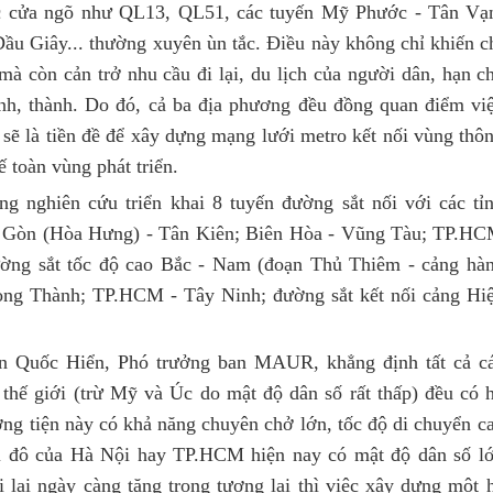
ực cửa ngõ như QL13, QL51, các tuyến Mỹ Phước - Tân Vạ
u Giây... thường xuyên ùn tắc. Điều này không chỉ khiến c
mà còn cản trở nhu cầu đi lại, du lịch của người dân, hạn c
ỉnh, thành. Do đó, cả ba địa phương đều đồng quan điểm vi
ẽ là tiền đề để xây dựng mạng lưới metro kết nối vùng thô
ế toàn vùng phát triển.
g nghiên cứu triển khai 8 tuyến đường sắt nối với các tỉ
 Gòn (Hòa Hưng) - Tân Kiên; Biên Hòa - Vũng Tàu; TP.H
ờng sắt tốc độ cao Bắc - Nam (đoạn Thủ Thiêm - cảng hà
ng Thành; TP.HCM - Tây Ninh; đường sắt kết nối cảng Hi
 Quốc Hiển, Phó trưởng ban MAUR, khẳng định tất cả ca
hế giới (trừ Mỹ và Úc do mật độ dân số rất thấp) đều có h
hương tiện này có khả năng chuyên chở lớn, tốc độ di chuyển c
ội đô của Hà Nội hay TP.HCM hiện nay có mật độ dân số l
 lại ngày càng tăng trong tương lai thì việc xây dựng một h