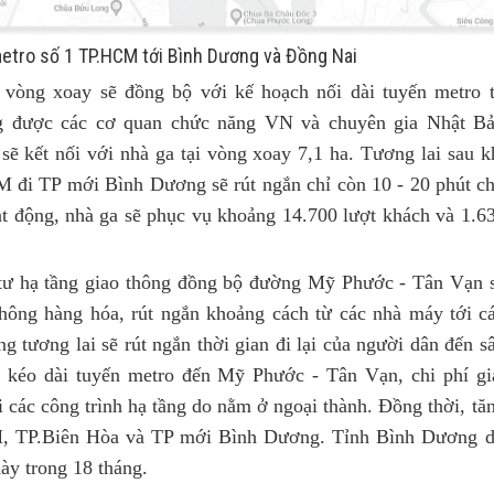
metro số 1 TP.HCM tới Bình Dương và Đồng Nai
vòng xoay sẽ đồng bộ với kế hoạch nối dài tuyến metro 
 được các cơ quan chức năng VN và chuyên gia Nhật B
ẽ kết nối với nhà ga tại vòng xoay 7,1 ha. Tương lai sau k
M đi TP mới Bình Dương sẽ rút ngắn chỉ còn 10 - 20 phút c
t động, nhà ga sẽ phục vụ khoảng 14.700 lượt khách và 1.6
ư hạ tầng giao thông đồng bộ đường Mỹ Phước - Tân Vạn 
hông hàng hóa, rút ngắn khoảng cách từ các nhà máy tới c
g tương lai sẽ rút ngắn thời gian đi lại của người dân đến s
 kéo dài tuyến metro đến Mỹ Phước - Tân Vạn, chi phí gi
i các công trình hạ tầng do nằm ở ngoại thành. Đồng thời, tă
CM, TP.Biên Hòa và TP mới Bình Dương. Tỉnh Bình Dương 
ày trong 18 tháng.