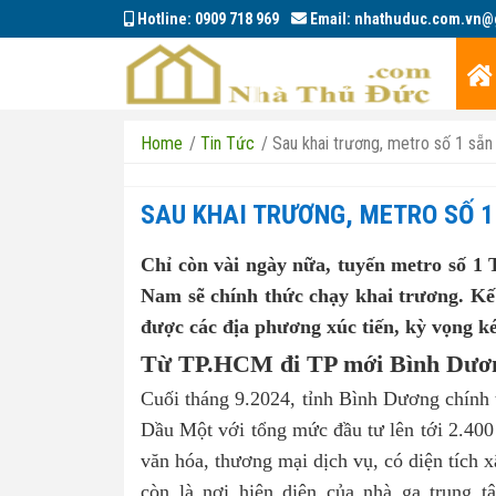
Hotline:
0909 718 969
Email:
nhathuduc.com.vn@
Home
/
Tin Tức
/
Sau khai trương, metro số 1 sẵn 
SAU KHAI TRƯƠNG, METRO SỐ 1
Chỉ còn vài ngày nữa, tuyến metro số 1 
Nam sẽ chính thức chạy khai trương. Kế
được các địa phương xúc tiến, kỳ vọng k
Từ TP.HCM đi TP mới Bình Dương
Cuối tháng 9.2024, tỉnh Bình Dương chính
Dầu Một với tổng mức đầu tư lên tới 2.400 
văn hóa, thương mại dịch vụ, có diện tích 
còn là nơi hiện diện của nhà ga trung t