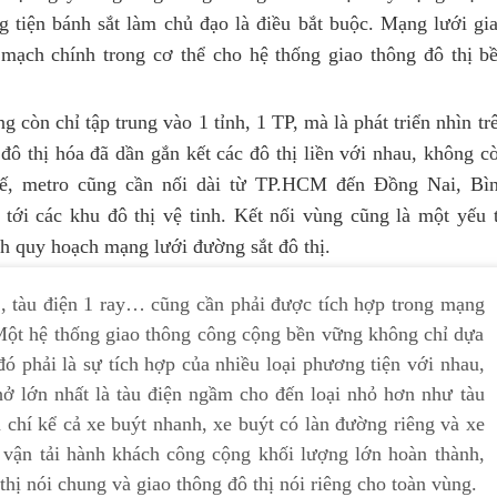
ện bánh sắt làm chủ đạo là điều bắt buộc. Mạng lưới gi
 mạch chính trong cơ thể cho hệ thống giao thông đô thị bê
 còn chỉ tập trung vào 1 tỉnh, 1 TP, mà là phát triển nhìn tr
 thị hóa đã dần gắn kết các đô thị liền với nhau, không c
thế, metro cũng cần nối dài từ TP.HCM đến Đồng Nai, Bì
 tới các khu đô thị vệ tinh. Kết nối vùng cũng là một yếu 
h quy hoạch mạng lưới đường sắt đô thị.
, tàu điện 1 ray… cũng cần phải được tích hợp trong mạng
ột hệ thống giao thông công cộng bền vững không chỉ dựa
ó phải là sự tích hợp của nhiều loại phương tiện với nhau,
ở lớn nhất là tàu điện ngầm cho đến loại nhỏ hơn như tàu
m chí kể cả xe buýt nhanh, xe buýt có làn đường riêng và xe
vận tải hành khách công cộng khối lượng lớn hoàn thành,
ô thị nói chung và giao thông đô thị nói riêng cho toàn vùng.