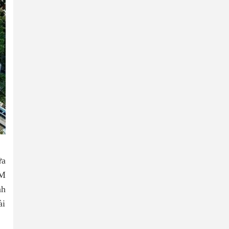
ữa
CM
nh
ài