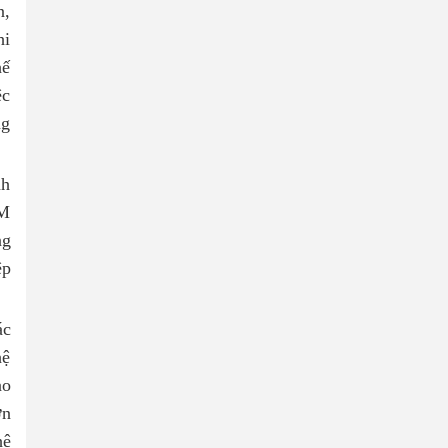
n,
hi
hế
ệc
ng
nh
CM
ng
ệp
́c
ệ
ao
ớn
ệ