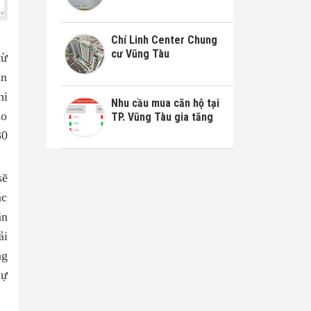
Chí Linh Center Chung
cư Vũng Tàu
từ
ản
hi
Nhu cầu mua căn hộ tại
ho
TP. Vũng Tàu gia tăng
30
sẽ
ác
ân
ải
ng
dự