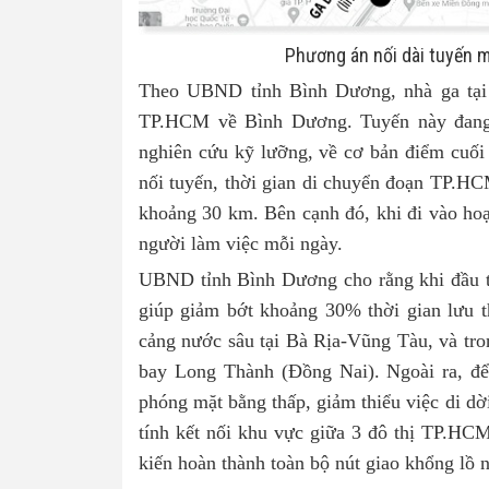
Phương án nối dài tuyến 
Theo UBND tỉnh Bình Dương, nhà ga tại 
TP.HCM về Bình Dương. Tuyến này đang
nghiên cứu kỹ lưỡng, về cơ bản điểm cuối s
nối tuyến, thời gian di chuyển đoạn TP.HC
khoảng 30 km. Bên cạnh đó, khi đi vào hoạ
người làm việc mỗi ngày.
UBND tỉnh Bình Dương cho rằng khi đầu t
giúp giảm bớt khoảng 30% thời gian lưu t
cảng nước sâu tại Bà Rịa-Vũng Tàu, và tron
bay Long Thành (Đồng Nai). Ngoài ra, để
phóng mặt bằng thấp, giảm thiểu việc di dờ
tính kết nối khu vực giữa 3 đô thị TP.H
kiến hoàn thành toàn bộ nút giao khổng lồ n