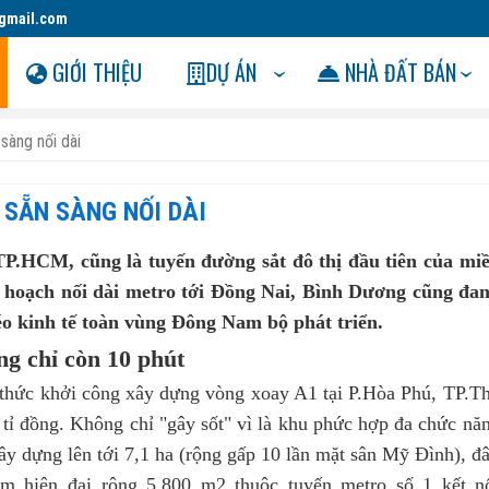
gmail.com
GIỚI THIỆU
DỰ ÁN
NHÀ ĐẤT BÁN
sàng nối dài
 SẴN SÀNG NỐI DÀI
TP.HCM, cũng là tuyến đường sắt đô thị đầu tiên của mi
 hoạch nối dài metro tới Đồng Nai, Bình Dương cũng đa
éo kinh tế toàn vùng Đông Nam bộ phát triển.
 chỉ còn 10 phút
 thức khởi công xây dựng vòng xoay A1 tại P.Hòa Phú, TP.T
tỉ đồng. Không chỉ "gây sốt" vì là khu phức hợp đa chức nă
xây dựng lên tới 7,1 ha (rộng gấp 10 lần mặt sân Mỹ Đình), đ
âm hiện đại rộng 5.800 m2 thuộc tuyến metro số 1 kết n