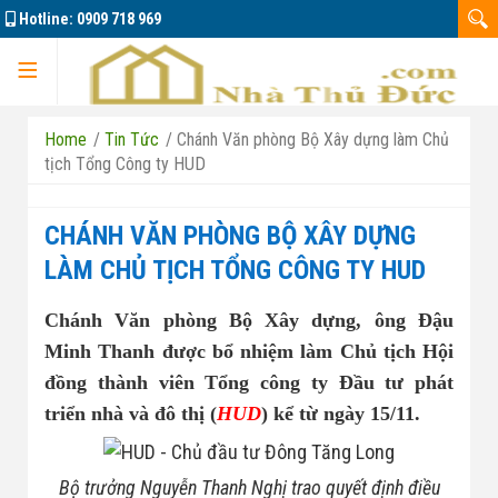
Hotline:
0909 718 969
Trang chủ
Home
/
Tin Tức
/
Chánh Văn phòng Bộ Xây dựng làm Chủ
tịch Tổng Công ty HUD
CHÁNH VĂN PHÒNG BỘ XÂY DỰNG
Dự án
LÀM CHỦ TỊCH TỔNG CÔNG TY HUD
Chánh Văn phòng Bộ Xây dựng, ông Đậu
Marine City
Minh Thanh được bổ nhiệm làm Chủ tịch Hội
đồng thành viên Tổng công ty Đầu tư phát
Đông Tăng Long
Nhà đất bán 01
triển nhà và đô thị (
HUD
) kể từ ngày 15/11.
Căn hộ La Pura
Nhà đất bán 02
Bộ trưởng Nguyễn Thanh Nghị trao quyết định điều