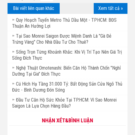
Bài viết liên quan khác
Xem tất cả »
Quy Hoạch Tuyến Metro Thủ Dầu Một - TPHCM: BĐS
Thuận An Hưởng Lợi
Tại Sao Monrei Saigon Được Mệnh Danh Là "Gà Đẻ
Trứng Vàng" Cho Nhà Đầu Tư Cho Thuê?
Sống Trọn Từng Khoảnh Khắc: Khi Vị Trí Tạo Nên Giá Trị
Sống Đích Thực
Nghệ Thuật Omotenashi: Biến Căn Hộ Thành Chốn "Nghỉ
Dưỡng Tại Gia" Đích Thực
Cú Hích Hạ Tầng 31.000 Tỷ: Bất Động Sản Cửa Ngõ Thủ
Đức - Bình Dương Đón Sóng
Đầu Tư Căn Hộ Sức Khỏe Tại TP.HCM: Vì Sao Monrei
Saigon Là Lựa Chọn Hàng Đầu?
NHẬN XÉT&BÌNH LUẬN