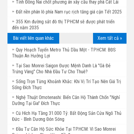
Tỉnh Đồng Nai chốt phương án xây cầu thay phà Cát Lái
Đất nền phân lô phía Nam rục rịch tăng giá cận Tết 2025
355 Km đường sắt đô thị TPHCM sẽ được phát triển
đến năm 2035
Bài viết liên quan khác
Xem tất cả »
Quy Hoạch Tuyến Metro Thủ Dầu Một - TPHCM: BĐS
Thuận An Hưởng Lợi
Tại Sao Monrei Saigon Được Mệnh Danh Là "Gà Đẻ
Trứng Vàng" Cho Nhà Đầu Tư Cho Thuê?
Sống Trọn Từng Khoảnh Khắc: Khi Vị Trí Tạo Nên Giá Trị
Sống Đích Thực
Nghệ Thuật Omotenashi: Biến Căn Hộ Thành Chốn "Nghỉ
Dưỡng Tại Gia" Đích Thực
Cú Hích Hạ Tầng 31.000 Tỷ: Bất Động Sản Cửa Ngõ Thủ
Đức - Bình Dương Đón Sóng
Đầu Tư Căn Hộ Sức Khỏe Tại TP.HCM: Vì Sao Monrei