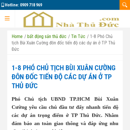
Hotline:
0909 718 969
Trang chủ
Home
/
bất động sản thủ đức
/
Tin Tức
/
1-8 Phó Chủ
tịch Bùi Xuân Cường đôn đốc tiến độ các dự án ở TP Thủ
Đức
Dự án
1-8 PHÓ CHỦ TỊCH BÙI XUÂN CƯỜNG
ĐÔN ĐỐC TIẾN ĐỘ CÁC DỰ ÁN Ở TP
THỦ ĐỨC
Marine City
Phó Chủ tịch UBND TP.HCM Bùi Xuân
Đông Tăng Long
Nhà đất bán 01
Cường yêu cầu chủ đầu tư đẩy nhanh tiến độ
các dự án trọng điểm ở TP Thủ Đức. Nhằm
Căn hộ La Pura
Nhà đất bán 02
đảm bảo an toàn giao thông và đáp ứng nhu