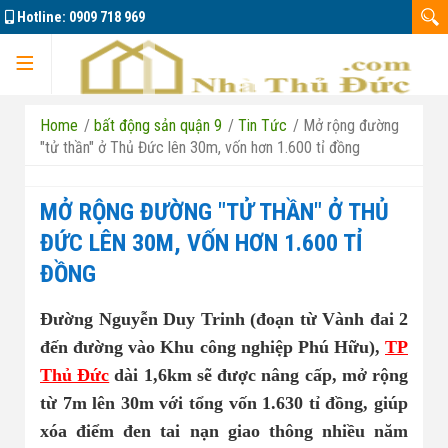
Hotline:
0909 718 969
Trang chủ
Home
/
bất động sản quận 9
/
Tin Tức
/
Mở rộng đường
"tử thần" ở Thủ Đức lên 30m, vốn hơn 1.600 tỉ đồng
MỞ RỘNG ĐƯỜNG "TỬ THẦN" Ở THỦ
Dự án
ĐỨC LÊN 30M, VỐN HƠN 1.600 TỈ
ĐỒNG
Marine City
Đường Nguyễn Duy Trinh (đoạn từ Vành đai 2
đến đường vào Khu công nghiệp Phú Hữu),
TP
Đông Tăng Long
Nhà đất bán 01
Thủ Đức
dài 1,6km sẽ được nâng cấp, mở rộng
từ 7m lên 30m với tổng vốn 1.630 tỉ đồng, giúp
Căn hộ La Pura
Nhà đất bán 02
xóa điểm đen tai nạn giao thông nhiều năm