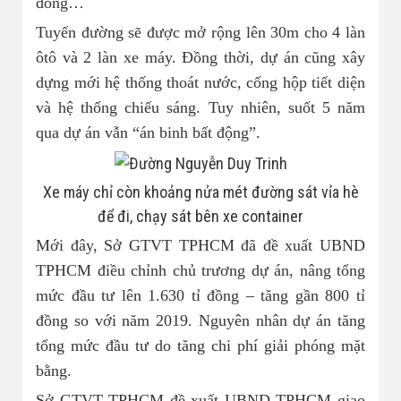
đồng…
Tuyến đường sẽ được mở rộng lên 30m cho 4 làn
ôtô và 2 làn xe máy. Đồng thời, dự án cũng xây
dựng mới hệ thống thoát nước, cống hộp tiết diện
và hệ thống chiếu sáng. Tuy nhiên, suốt 5 năm
qua dự án vẫn “án binh bất động”.
Xe máy chỉ còn khoảng nửa mét đường sát vỉa hè
để đi, chạy sát bên xe container
Mới đây, Sở GTVT TPHCM đã đề xuất UBND
TPHCM điều chỉnh chủ trương dự án, nâng tổng
mức đầu tư lên 1.630 tỉ đồng – tăng gần 800 tỉ
đồng so với năm 2019. Nguyên nhân dự án tăng
tổng mức đầu tư do tăng chi phí giải phóng mặt
bằng.
Sở GTVT TPHCM đề xuất UBND TPHCM giao