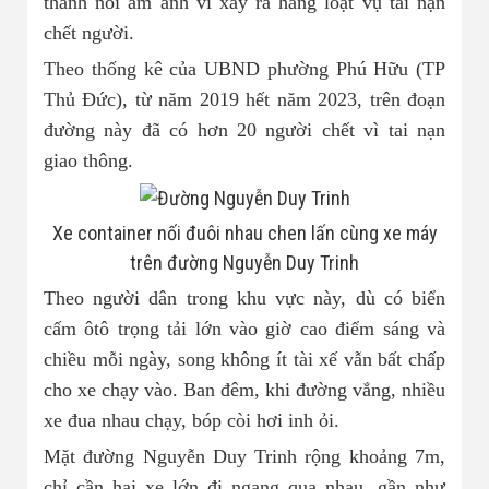
thành nỗi ám ảnh vì xảy ra hàng loạt vụ tai nạn
chết người.
Theo thống kê của UBND phường Phú Hữu (TP
Thủ Đức), từ năm 2019 hết năm 2023, trên đoạn
đường này đã có hơn 20 người chết vì tai nạn
giao thông.
Xe container nối đuôi nhau chen lấn cùng xe máy
trên đường Nguyễn Duy Trinh
Theo người dân trong khu vực này, dù có biển
cấm ôtô trọng tải lớn vào giờ cao điểm sáng và
chiều mỗi ngày, song không ít tài xế vẫn bất chấp
cho xe chạy vào. Ban đêm, khi đường vắng, nhiều
xe đua nhau chạy, bóp còi hơi inh ỏi.
Mặt đường Nguyễn Duy Trinh rộng khoảng 7m,
chỉ cần hai xe lớn đi ngang qua nhau, gần như