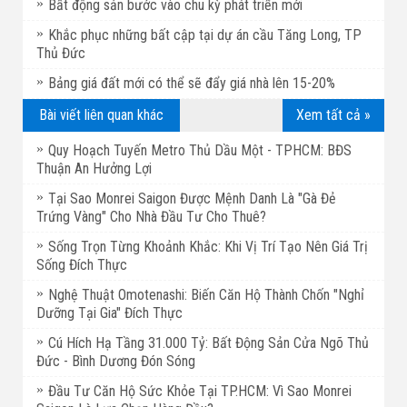
Bất động sản bước vào chu kỳ phát triển mới
Khắc phục những bất cập tại dự án cầu Tăng Long, TP
Thủ Đức
Bảng giá đất mới có thể sẽ đẩy giá nhà lên 15-20%
Bài viết liên quan khác
Xem tất cả »
Quy Hoạch Tuyến Metro Thủ Dầu Một - TPHCM: BĐS
Thuận An Hưởng Lợi
Tại Sao Monrei Saigon Được Mệnh Danh Là "Gà Đẻ
Trứng Vàng" Cho Nhà Đầu Tư Cho Thuê?
Sống Trọn Từng Khoảnh Khắc: Khi Vị Trí Tạo Nên Giá Trị
Sống Đích Thực
Nghệ Thuật Omotenashi: Biến Căn Hộ Thành Chốn "Nghỉ
Dưỡng Tại Gia" Đích Thực
Cú Hích Hạ Tầng 31.000 Tỷ: Bất Động Sản Cửa Ngõ Thủ
Đức - Bình Dương Đón Sóng
Đầu Tư Căn Hộ Sức Khỏe Tại TP.HCM: Vì Sao Monrei