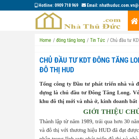
Hotline:
0909 718 969
Email:
nhathuduc.com.vn@
Home
/
đông tăng long
/
Tin Tức
/
Chủ đầu tư KD
CHỦ ĐẦU TƯ KDT ĐÔNG TĂNG LO
ĐÔ THỊ HUD
Tổng công ty Đầu tư phát triển nhà và 
dựng là chủ đầu tư Đông Tăng Long. Với
khu đô thị mới và nhà ở, kinh doanh bất
GIỚI THIỆU CH
Thành lập từ năm 1989, trải qua hơn 30 năm
và đô thị với thương hiệu HUD đã đạt đượ
nhận trong lĩnh vực phát triển đô thị và nh