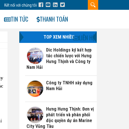
Kết nối với chúng tôi
TIN TỨC
THANH TOÁN
LIÊN HỆ
TOP XEM NHIỀU
Dic Holdings ký kết hợp
tác chiến lược với Hưng
Hưng Thịnh và Công ty
Nam Hải
ây
Công ty TNHH xây dựng
ác
Nam Hải
Hưng Hưng Thịnh: Đơn vị
phát triển và phân phối
độc quyền dự án Marine
i
City Vũng Tàu