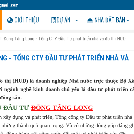
gmail.com
GIỚI THIỆU
DỰ ÁN
NHÀ ĐẤT BÁN
T Đông Tăng Long - Tổng CTY Đầu Tư phát triển nhà và đô thị HUD
NG - TỔNG CTY ĐẦU TƯ PHÁT TRIỂN NHÀ VÀ
đô thị (HUD) là doanh nghiệp Nhà nước trực thuộc Bộ X
 ngành nghề kinh doanh chủ yếu là đầu tư phát triển c
 động sản.
Ủ ĐẦU TƯ
ĐÔNG TĂNG LONG
 xây dựng và phát triển, Tổng công ty Đầu tư phát triển nhà
c những thành quả quan trọng. Và có những đóng góp đáng gh
à ở, đồng hành với công cuộc đổi mới và phát triển của đất