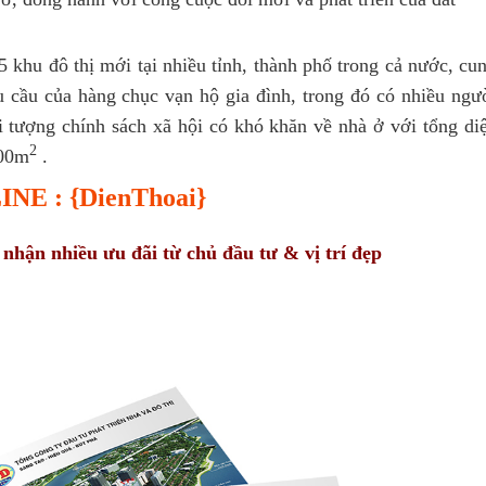
 khu đô thị mới tại nhiều tỉnh, thành phố trong cả nước, cu
 cầu của hàng chục vạn hộ gia đình, trong đó có nhiều ngư
i tượng chính sách xã hội có khó khăn về nhà ở với tổng di
2
000m
.
NE : {DienThoai}
hận nhiều ưu đãi từ chủ đầu tư & vị trí đẹp