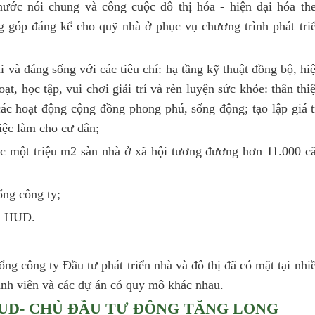
ước nói chung và công cuộc đô thị hóa - hiện đại hóa th
g góp đáng kể cho quỹ nhà ở phục vụ chương trình phát tri
i và đáng sống với các tiêu chí: hạ tầng kỹ thuật đồng bộ, hi
ạt, học tập, vui chơi giải trí và rèn luyện sức khỏe: thân thi
ác hoạt động cộng đồng phong phú, sống động; tạo lập giá t
iệc làm cho cư dân;
ốc một triệu m2 sàn nhà ở xã hội tương đương hơn 11.000 c
Tổng công ty;
ệu HUD.
ổng công ty Đầu tư phát triển nhà và đô thị đã có mặt tại nhi
hành viên và các dự án có quy mô khác nhau.
HUD- CHỦ ĐẦU TƯ ĐÔNG TĂNG LONG