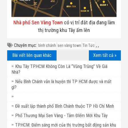
Nhà phố Sen Vàng Town
có vị trí đắt địa đang làm
thị trường khu Tây ấm lên
Chuyên mục:
,
,
bình chánh
sen vàng town
Tin Tức
Bài viết liên quan khác
Xem tất cả »
Khu Tây TP.HCM Không Còn Là “Vũng Trũng” Về Giá
Nhà?
Nếu Bình Chánh vẫn là huyện thì TP HCM được và mất
gì?
Đề xuất lập thành phố Bình Chánh thuộc TP Hồ Chí Minh
Phố Thương Mại Sen Vàng - Tâm ĐIểm Mới Khu Tây
TP.HCM: Điểm sáng mới của thị trường bất động sản khu