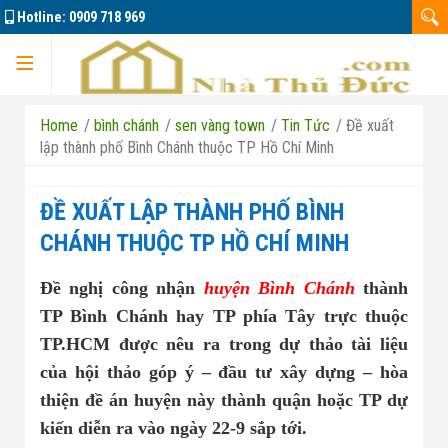
Hotline:
0909 718 969
Trang chủ
Home
/
bình chánh
/
sen vàng town
/
Tin Tức
/
Đề xuất
lập thành phố Bình Chánh thuộc TP Hồ Chí Minh
ĐỀ XUẤT LẬP THÀNH PHỐ BÌNH
Dự án
CHÁNH THUỘC TP HỒ CHÍ MINH
Đề nghị công nhận
huyện Bình Chánh
thành
Marine City
TP Bình Chánh hay TP phía Tây trực thuộc
TP.HCM được nêu ra trong dự thảo tài liệu
Đông Tăng Long
Nhà đất bán 01
của hội thảo góp ý – đầu tư xây dựng – hòa
thiện đề án huyện này thành quận hoặc TP dự
Căn hộ La Pura
Nhà đất bán 02
kiến diễn ra vào ngày 22-9 sắp tới.