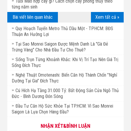
Tuổi Mão hợp cây gì? Cách chọn cây phong thủy theo
từng năm sinh
Bài viết liên quan khác
Xem tất cả »
Quy Hoạch Tuyến Metro Thủ Dầu Một - TPHCM: BĐS
Thuận An Hưởng Lợi
Tại Sao Monrei Saigon Được Mệnh Danh Là "Gà Đẻ
Trứng Vàng" Cho Nhà Đầu Tư Cho Thuê?
Sống Trọn Từng Khoảnh Khắc: Khi Vị Trí Tạo Nên Giá Trị
Sống Đích Thực
Nghệ Thuật Omotenashi: Biến Căn Hộ Thành Chốn "Nghỉ
Dưỡng Tại Gia" Đích Thực
Cú Hích Hạ Tầng 31.000 Tỷ: Bất Động Sản Cửa Ngõ Thủ
Đức - Bình Dương Đón Sóng
Đầu Tư Căn Hộ Sức Khỏe Tại TP.HCM: Vì Sao Monrei
Saigon Là Lựa Chọn Hàng Đầu?
NHẬN XÉT&BÌNH LUẬN