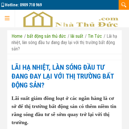
Hotline:
0909 718 969
Trang chủ
Home
/
bất động sản thủ đức
/
lãi suất
/
Tin Tức
/
Lãi hạ
nhiệt, làn sóng đầu tư đang đay lại với thị trường bất động
sản?
Dự án
LÃI HẠ NHIỆT, LÀN SÓNG ĐẦU TƯ
ĐANG ĐAY LẠI VỚI THỊ TRƯỜNG BẤT
ĐỘNG SẢN?
Marine City
Lãi suất giảm đồng loạt ở các ngân hàng là cơ
Đông Tăng Long
Nhà đất bán 01
sở để thị trường bất động sản có thêm niềm tin
rằng sóng đầu tư sẽ sớm quay trở lại với thị
Căn hộ La Pura
Nhà đất bán 02
trường.