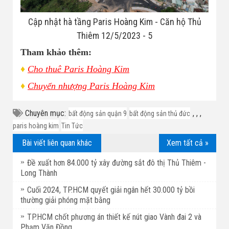
Cập nhật hà tầng Paris Hoàng Kim - Căn hộ Thủ
Thiêm 12/5/2023 - 5
Tham khảo thêm:
♦
Cho thuê Paris Hoàng Kim
♦
Chuyển nhượng Paris Hoàng Kim
Chuyên mục:
,
,
,
bất động sản quận 9
bất động sản thủ đức
paris hoàng kim
Tin Tức
Bài viết liên quan khác
Xem tất cả »
Đề xuất hơn 84.000 tỷ xây đường sắt đô thị Thủ Thiêm -
Long Thành
Cuối 2024, TP.HCM quyết giải ngân hết 30.000 tỷ bồi
thường giải phóng mặt bằng
TP.HCM chốt phương án thiết kế nút giao Vành đai 2 và
Phạm Văn Đồng