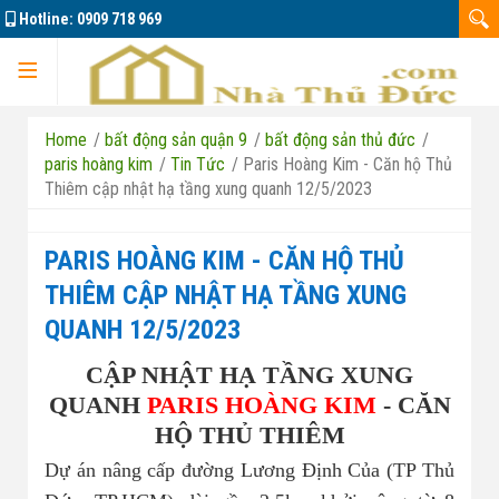
Hotline:
0909 718 969
Trang chủ
Home
/
bất động sản quận 9
/
bất động sản thủ đức
/
paris hoàng kim
/
Tin Tức
/
Paris Hoàng Kim - Căn hộ Thủ
Thiêm cập nhật hạ tầng xung quanh 12/5/2023
Dự án
PARIS HOÀNG KIM - CĂN HỘ THỦ
THIÊM CẬP NHẬT HẠ TẦNG XUNG
QUANH 12/5/2023
Marine City
CẬP NHẬT HẠ TẦNG XUNG
Đông Tăng Long
Nhà đất bán 01
QUANH
PARIS HOÀNG KIM
- CĂN
HỘ THỦ THIÊM
Căn hộ La Pura
Nhà đất bán 02
Dự án nâng cấp đường Lương Định Của (TP Thủ