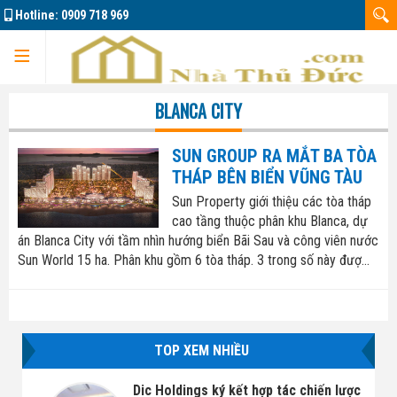
Hotline:
0909 718 969
Trang chủ
BLANCA CITY
SUN GROUP RA MẮT BA TÒA
THÁP BÊN BIỂN VŨNG TÀU
Dự án
Sun Property giới thiệu các tòa tháp
cao tầng thuộc phân khu Blanca, dự
án Blanca City với tầm nhìn hướng biển Bãi Sau và công viên nước
Sun World 15 ha. Phân khu gồm 6 tòa tháp. 3 trong số này đượ...
Marine City
Đông Tăng Long
Nhà đất bán 01
TOP XEM NHIỀU
Căn hộ La Pura
Nhà đất bán 02
Dic Holdings ký kết hợp tác chiến lược